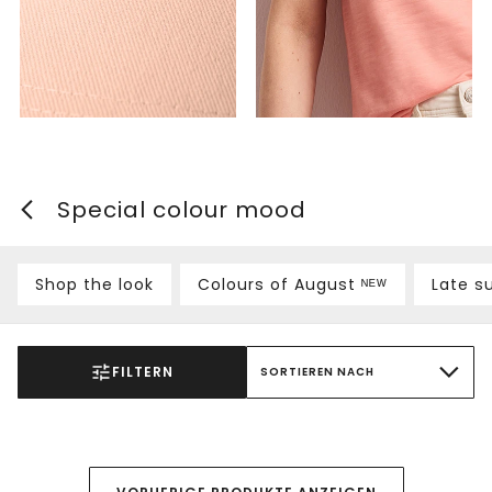
Special colour mood
Shop the look
Colours of August ᴺᴱᵂ
Late s
FILTERN
SORTIEREN NACH