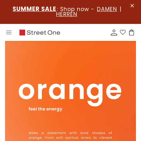
SUMMER SALE
: Shop now -
DAMEN
|
HERREN