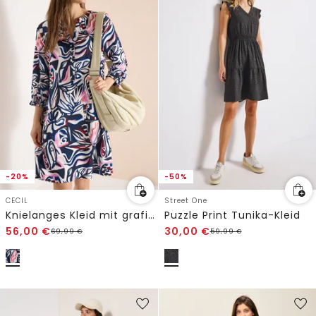
-20%
-50%
CECIL
Street One
Knielanges Kleid mit grafischem Muster
Puzzle Print Tunika-Kleid
56,00
€
30,00
€
69,99
€
59,99
€