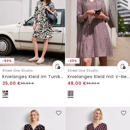
-50%
-20%
Street One Studio
Street One Studio
Knielanges Kleid im Tunika-Look
Knielanges Kleid mit V-Neck und Print
35,00
€
48,00
€
69,99
€
59,99
€