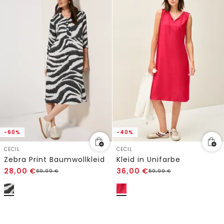
-60%
-40%
CECIL
CECIL
Zebra Print Baumwollkleid
Kleid in Unifarbe
28,00
€
36,00
€
69,99
€
59,99
€