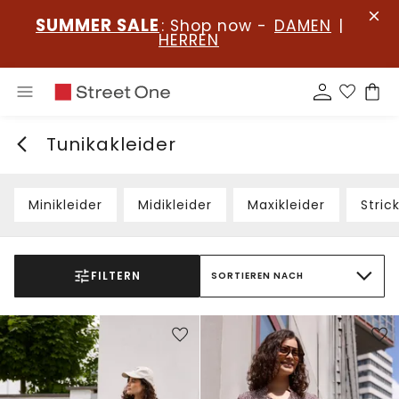
SUMMER SALE
: Shop now -
DAMEN
|
HERREN
Tunikakleider
Minikleider
Midikleider
Maxikleider
Stric
FILTERN
SORTIEREN NACH