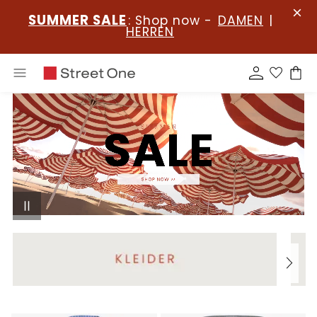
SUMMER SALE
: Shop now -
DAMEN
|
HERREN