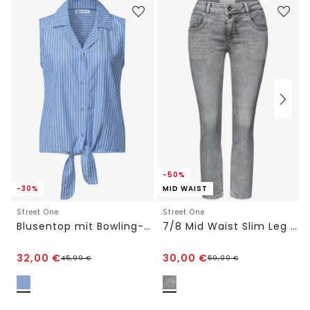
-50%
-30%
MID WAIST
Street One
Street One
Blusentop mit Bowling-Kragen und Knoten
7/8 Mid Waist Slim Leg Jeans im Slim Fit
32,00
€
30,00
€
45,99
€
59,99
€