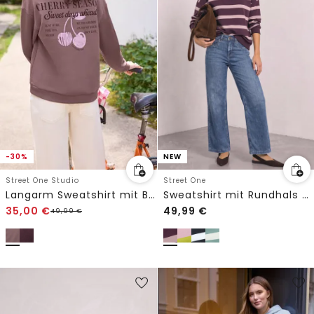
-30%
NEW
Street One Studio
Street One
Langarm Sweatshirt mit Backprint
Sweatshirt mit Rundhals und Streifen
35,00
€
49,99
€
49,99
€