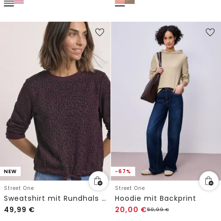
NEW
-67%
Street One
Street One
Sweatshirt mit Rundhals und Print
Hoodie mit Backprint
49,99
€
20,00
€
59,99
€