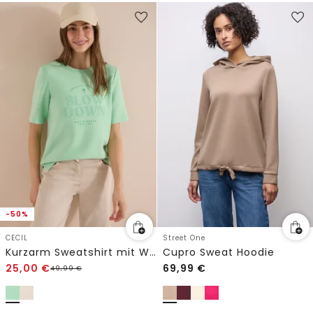
-50%
CECIL
Street One
Kurzarm Sweatshirt mit Wording
Cupro Sweat Hoodie
25,00
€
69,99
€
49,99
€