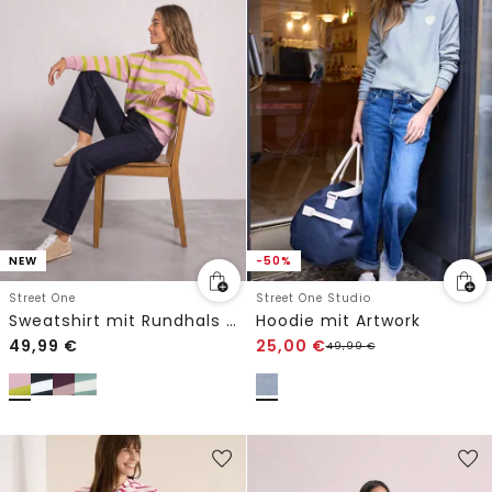
-50%
NEW
Street One Studio
Street One
Hoodie mit Artwork
Sweatshirt mit Rundhals und Streifen
49,99
€
25,00
€
49,99
€