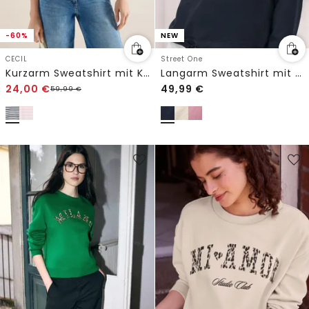
-60%
NEW
CECIL
Street One
Kurzarm Sweatshirt mit Kapuze und Streifen
Langarm Sweatshirt mit Wording
24,00
€
49,99
€
59,99
€