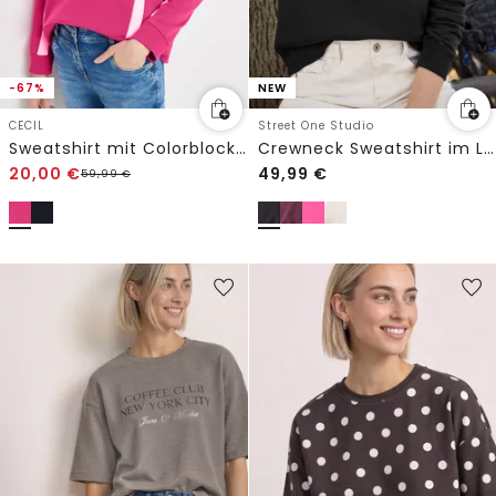
-67%
NEW
CECIL
Street One Studio
Sweatshirt mit Colorblock Details
Crewneck Sweatshirt im Loose Fit
20,00
€
49,99
€
59,99
€