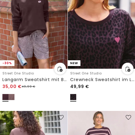
-30%
NEW
Street One Studio
Street One Studio
Langarm Sweatshirt mit Backprint
Crewneck Sweatshirt im Loose Fit
35,00
€
49,99
€
49,99
€