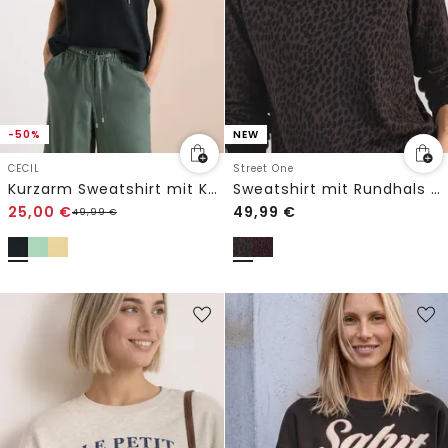
-50%
NEW
CECIL
Street One
Kurzarm Sweatshirt mit Kapuze
Sweatshirt mit Rundhals und Print
25,00
€
49,99
€
49,99
€