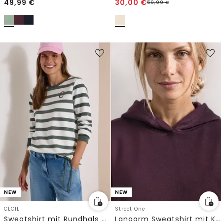
49,99
€
30,00
€
59,99
€
NEW
NEW
CECIL
Street One
Sweatshirt mit Rundhals und Tunnelzug
Langarm Sweatshirt mit Kapuze