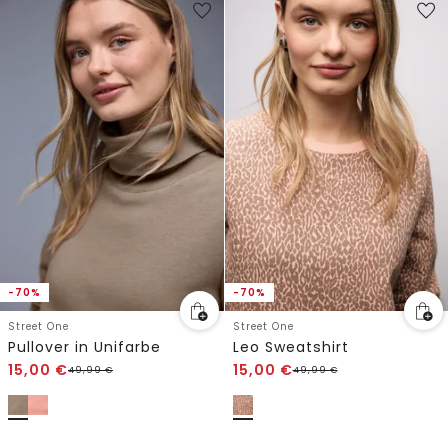
-70%
-70%
Street One
Street One
Pullover in Unifarbe
Leo Sweatshirt
15,00
€
15,00
€
49,99
€
49,99
€