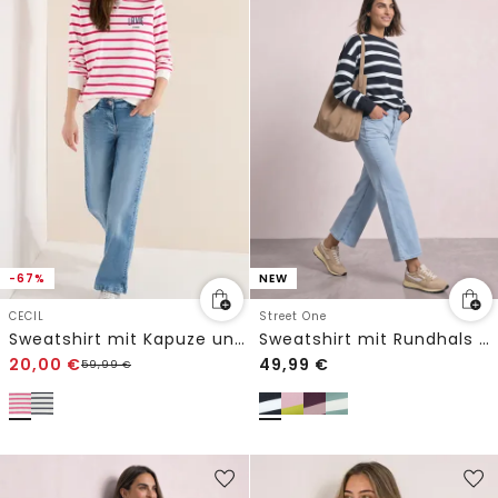
-67%
NEW
CECIL
Street One
Sweatshirt mit Kapuze und Chestprint
Sweatshirt mit Rundhals und Streifen
20,00
€
49,99
€
59,99
€