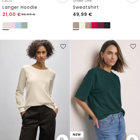
CECIL
Street One
Langer Hoodie
Sweatshirt
21,00
€
49,99
€
69,99
€
NEW