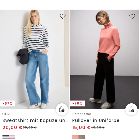
-67%
-70%
CECIL
Street One
Sweatshirt mit Kapuze und Chestprint
Pullover in Unifarbe
20,00
€
15,00
€
59,99
€
49,99
€