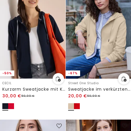
-50%
-67%
CECIL
Street One Studio
Kurzarm Sweatjacke mit Kapuze
Sweatjacke im verkürzten Schnitt
30,00
€
20,00
€
59,99
€
59,99
€