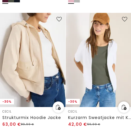
-30%
-30%
CECIL
CECIL
Strukturmix Hoodie Jacke
Kurzarm Sweatjacke mit Kapuze
63,00
€
42,00
€
89,99
€
59,99
€