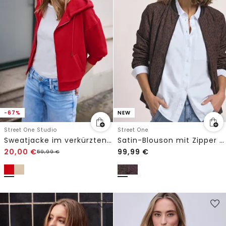
-67%
NEW
Street One Studio
Street One
Sweatjacke im verkürzten Schnitt
Satin-Blouson mit Zipper und Leo-Print
20,00
€
99,99
€
59,99
€