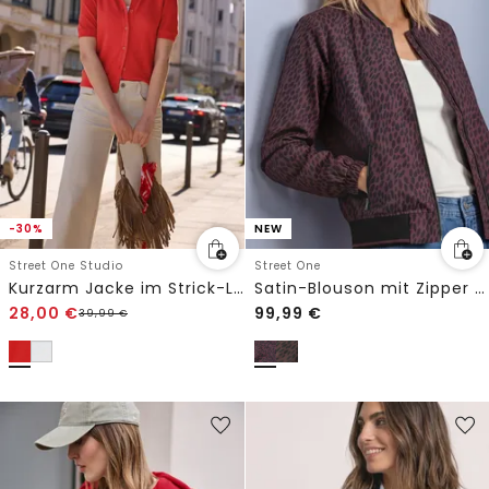
-30%
NEW
Street One Studio
Street One
Kurzarm Jacke im Strick-Look mit Knöpfen
Satin-Blouson mit Zipper und Leo-Print
28,00
€
99,99
€
39,99
€