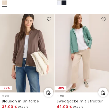
-50%
-30%
CECIL
CECIL
Blouson in Unifarbe
Sweatjacke mit Struktur
35,00
€
49,00
€
69,99
€
69,99
€