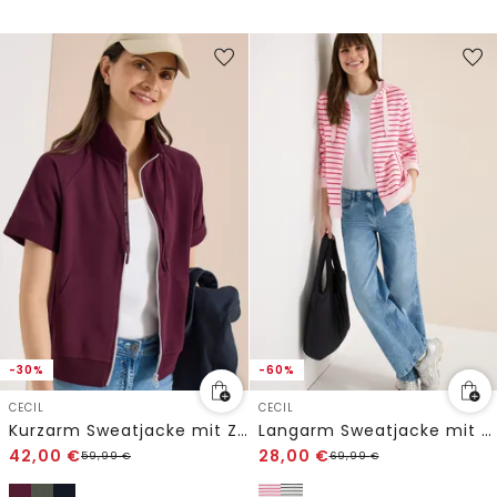
-30%
-60%
CECIL
CECIL
Kurzarm Sweatjacke mit Zipper
Langarm Sweatjacke mit Kapuze
42,00
€
28,00
€
59,99
€
69,99
€