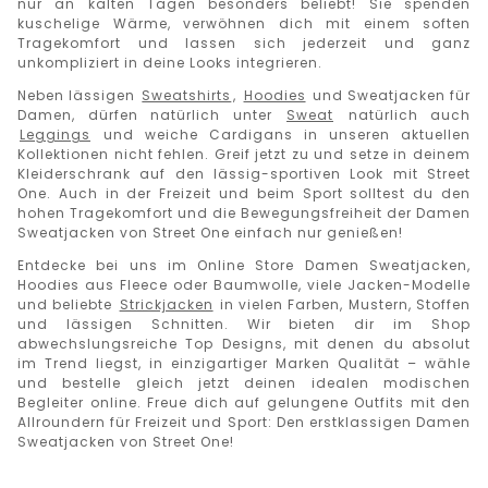
nur an kalten Tagen besonders beliebt! Sie spenden
kuschelige Wärme, verwöhnen dich mit einem soften
Tragekomfort und lassen sich jederzeit und ganz
unkompliziert in deine Looks integrieren.
Neben lässigen
Sweatshirts
,
Hoodies
und Sweatjacken für
Damen, dürfen natürlich unter
Sweat
natürlich auch
Leggings
und weiche Cardigans in unseren aktuellen
Kollektionen nicht fehlen. Greif jetzt zu und setze in deinem
Kleiderschrank auf den lässig-sportiven Look mit Street
One. Auch in der Freizeit und beim Sport solltest du den
hohen Tragekomfort und die Bewegungsfreiheit der Damen
Sweatjacken von Street One einfach nur genießen!
Entdecke bei uns im Online Store Damen Sweatjacken,
Hoodies aus Fleece oder Baumwolle, viele Jacken-Modelle
und beliebte
Strickjacken
in vielen Farben, Mustern, Stoffen
und lässigen Schnitten. Wir bieten dir im Shop
abwechslungsreiche Top Designs, mit denen du absolut
im Trend liegst, in einzigartiger Marken Qualität – wähle
und bestelle gleich jetzt deinen idealen modischen
Begleiter online. Freue dich auf gelungene Outfits mit den
Allroundern für Freizeit und Sport:
Den erstklassigen
Damen
Sweatjacken von Street One!