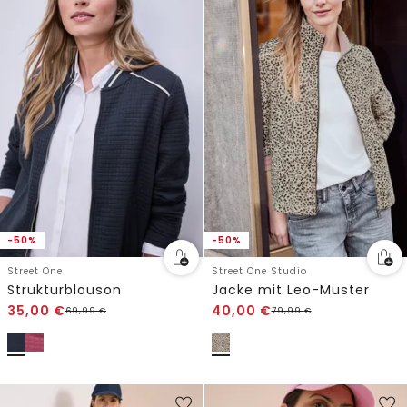
-50%
-50%
Street One
Street One Studio
Strukturblouson
Jacke mit Leo-Muster
35,00
€
40,00
€
69,99
€
79,99
€