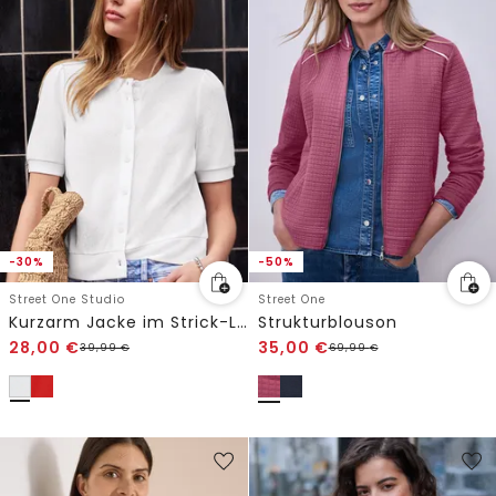
-30%
-50%
Street One Studio
Street One
Kurzarm Jacke im Strick-Look mit Knöpfen
Strukturblouson
28,00
€
35,00
€
39,99
€
69,99
€