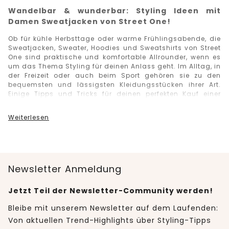
Wandelbar & wunderbar: Styling Ideen mit
Damen Sweatjacken von Street One!
Ob für kühle Herbsttage oder warme Frühlingsabende, die
Sweatjacken, Sweater, Hoodies und Sweatshirts von Street
One sind praktische und komfortable Allrounder, wenn es
um das Thema Styling für deinen Anlass geht. Im Alltag, in
der Freizeit oder auch beim Sport gehören sie zu den
bequemsten und lässigsten Kleidungsstücken ihrer Art.
Einige Tipps und Tricks für deinen perfekten Kauf einer
Sweatjacke haben wir für dich exklusiv zusammengefasst:
Weiterlesen
TIPPS UND TRICKS
Knallige Farben bringen Sichtbarkeit!
Das lässt dich
beim Joggen in der Dämmerung oder im
Morgengrauen gut sichtbar sein für Andere. Details
an den Ärmeln, wie Ziernähte und Applikationen sind
Newsletter Anmeldung
modische, aber auch funktionelle Hingucker, die dich
stylisch und gleichzeitig praktisch beim Sport
Jetzt Teil der Newsletter-Community werden!
ausstatten.
Strahlende Farben bringen gute Laune!
Lass deine
Bleibe mit unserem Newsletter auf dem Laufenden:
schlichtes Outfits in Nu aufblühen. An grauen Tagen
Von aktuellen Trend-Highlights über Styling-Tipps
oder zu unifarbenen Looks passt eine leuchtende