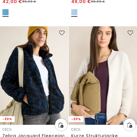
42,00
€
49,00
€
59,99
€
69,99
€
-30%
-30%
CECIL
CECIL
Zebra Jacquard Fleecejacke
Kurze Strukturjacke