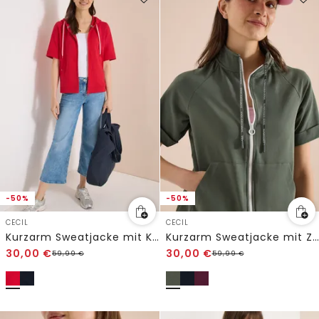
-50%
-50%
CECIL
CECIL
Kurzarm Sweatjacke mit Kapuze
Kurzarm Sweatjacke mit Zipper
30,00
€
30,00
€
59,99
€
59,99
€