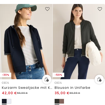
-30%
-50%
CECIL
CECIL
Kurzarm Sweatjacke mit Kapuze
Blouson in Unifarbe
42,00
€
35,00
€
59,99
€
69,99
€