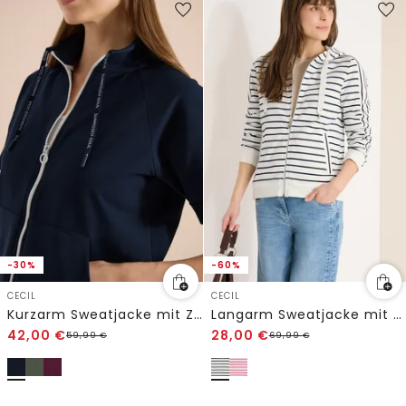
-30%
-60%
CECIL
CECIL
Kurzarm Sweatjacke mit Zipper
Langarm Sweatjacke mit Kapuze
42,00
€
28,00
€
59,99
€
69,99
€