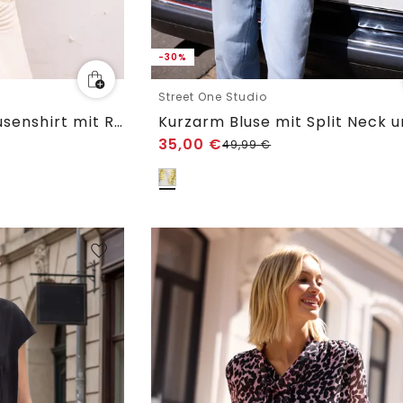
-30%
Street One Studio
Dropped Shoulder Blusenshirt mit Rundhals
35,00
€
49,99
€