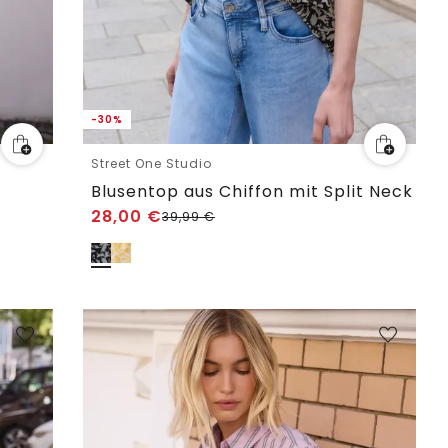
-30%
Street One Studio
Blusentop aus Chiffon mit Split Neck
28,00
€
39,99
€