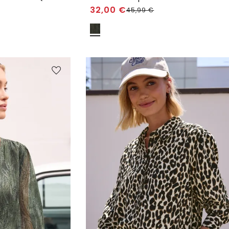
32,00
€
45,99
€