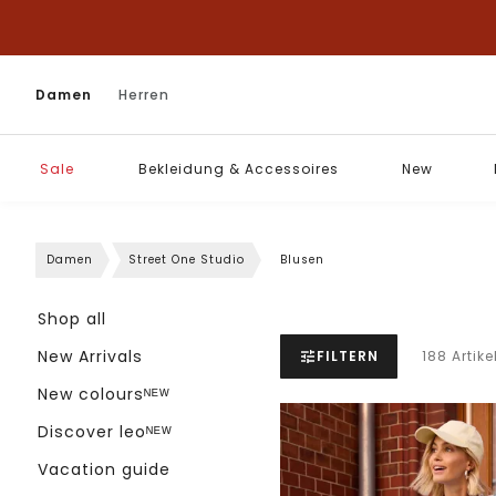
Damen
Herren
Sale
Bekleidung & Accessoires
New
Damen
Street One Studio
Blusen
Shop all
New Arrivals
FILTERN
188 Artike
New coloursᴺᴱᵂ
Discover leoᴺᴱᵂ
Vacation guide