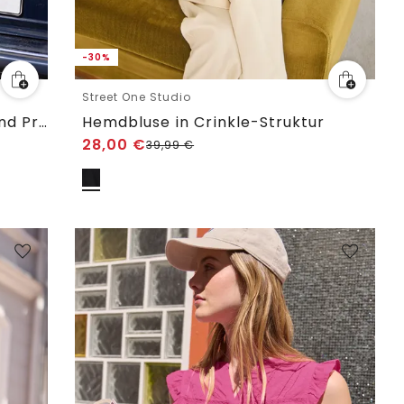
-30%
Street One Studio
Kurzarm Bluse mit Split Neck und Print
Hemdbluse in Crinkle-Struktur
28,00
€
39,99
€