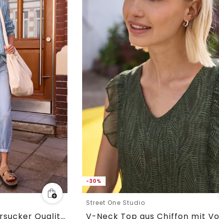
-30%
Street One Studio
Langarm Bluse in Seersucker Qualität
V-Neck Top aus Chiffon mit Vo