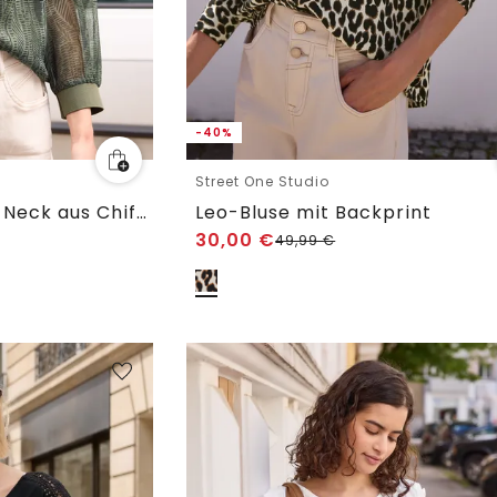
-40%
Street One Studio
Langarm Bluse mit V-Neck aus Chiffon
Leo-Bluse mit Backprint
30,00
€
49,99
€