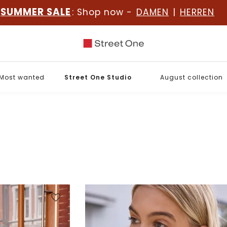
SUMMER SALE
: Shop now -
DAMEN
|
HERREN
Most wanted
Street One Studio
August collection
l