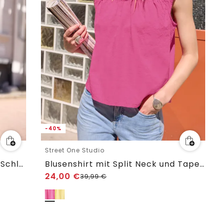
-40%
Street One Studio
Langarm Bluse aus Chiffon mit Schleife
Blusenshirt mit Split Neck und Tape-Details
24,00
€
39,99
€