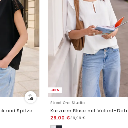
-30%
Street One Studio
ck und Spitze
Kurzarm Bluse mit Volant-Deta
28,00
€
39,99
€