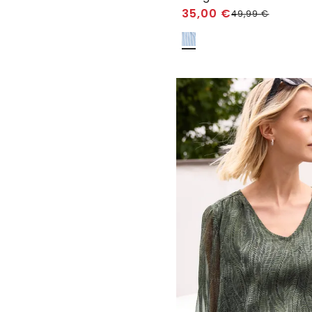
35,00
€
49,99
€