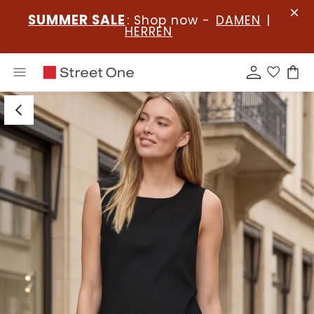
SUMMER SALE
: Shop now -
DAMEN
|
HERREN