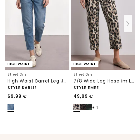
HIGH WAIST
HIGH WAIST
Street One
Street One
High Waist Barrel Leg Jeans im Loose Fit
7/8 Wide Leg Hose im Loose Fit mit Print
STYLE KARLIE
STYLE EMEE
69,99
€
49,99
€
+ 1