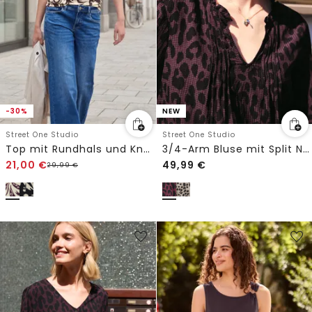
-30%
NEW
Street One Studio
Street One Studio
Top mit Rundhals und Knopfdetail
3/4-Arm Bluse mit Split Neck und Print
21,00
€
49,99
€
29,99
€