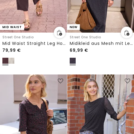
MID WAIST
NEW
Street One Studio
Street One Studio
Mid Waist Straight Leg Hose im Loose Fit
Midikleid aus Mesh mit Leo-Muster
79,99
€
69,99
€