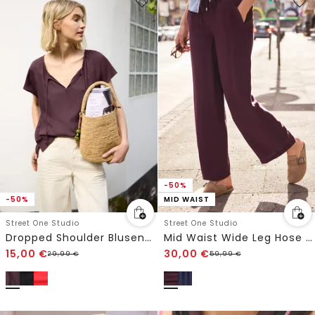
-50%
-50%
MID WAIST
Street One Studio
Street One Studio
Dropped Shoulder Blusenshirt mit Bändern
Mid Waist Wide Leg Hose mit Struktur
15,00
€
30,00
€
29,99
€
59,99
€