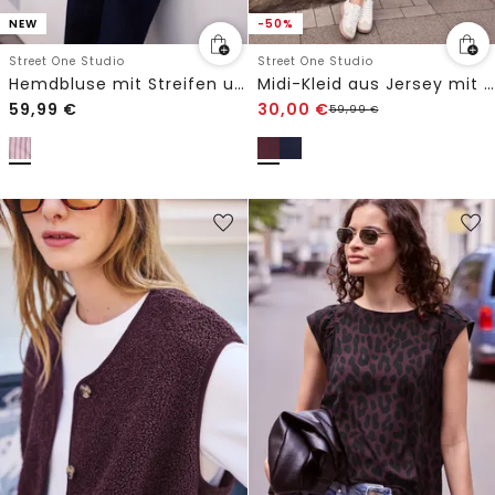
NEW
-50%
Street One Studio
Street One Studio
Hemdbluse mit Streifen und Brusttasche
Midi-Kleid aus Jersey mit Puffärmeln
59,99
€
30,00
€
59,99
€