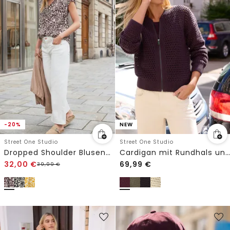
-20%
NEW
Street One Studio
Street One Studio
Dropped Shoulder Blusenshirt mit Bändern
Cardigan mit Rundhals und Zipper
32,00
€
69,99
€
39,99
€