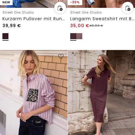
NEW
-30%
Street One Studio
Street One Studio
Kurzarm Pullover mit Rundhals
Langarm Sweatshirt mit Backprint
39,99
€
35,00
€
49,99
€