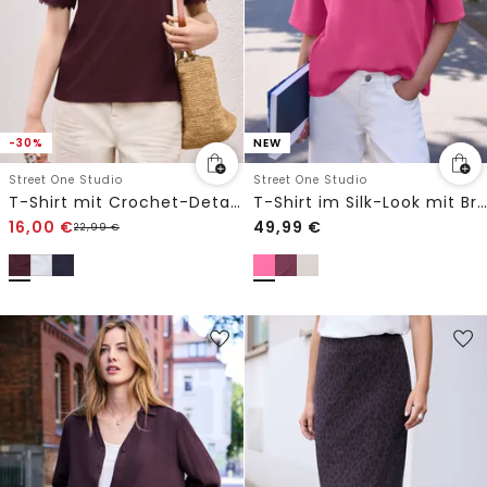
-30%
NEW
Street One Studio
Street One Studio
T-Shirt mit Crochet-Details an den Ärmeln
T-Shirt im Silk-Look mit Brusttasche
16,00
€
49,99
€
22,99
€