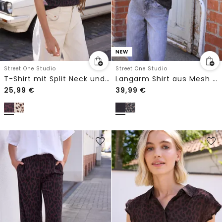
NEW
Street One Studio
Street One Studio
T-Shirt mit Split Neck und Leo-Muster
Langarm Shirt aus Mesh mit Print
25,99
€
39,99
€