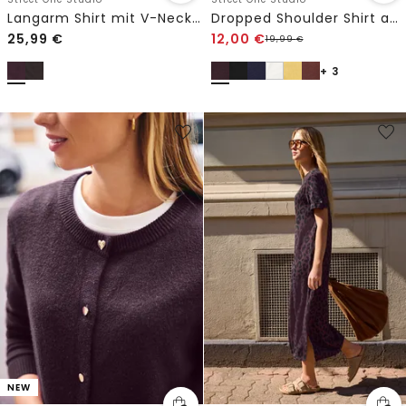
Langarm Shirt mit V-Neck und Spitze
Dropped Shoulder Shirt aus Jersey
25,99
€
12,00
€
19,99
€
+ 3
NEW