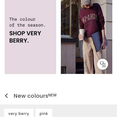
New coloursᴺᴱᵂ
very berry
pink