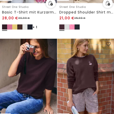
Street One Studio
Street One Studio
Basic T-Shirt mit Kurzarm und Rundhals
Dropped Shoulder Shirt mit Split Neck
28,00
€
21,00
€
39,99
€
25,99
€
+ 1