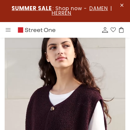
SUMMER SALE
: Shop now -
DAMEN
|
HERREN