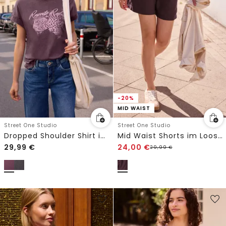
-20%
MID WAIST
Street One Studio
Street One Studio
Dropped Shoulder Shirt im Washed-Look
Mid Waist Shorts im Loose Fit
29,99
€
24,00
€
29,99
€