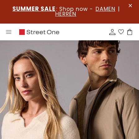
SUMMER SALE
: Shop now -
DAMEN
|
HERREN