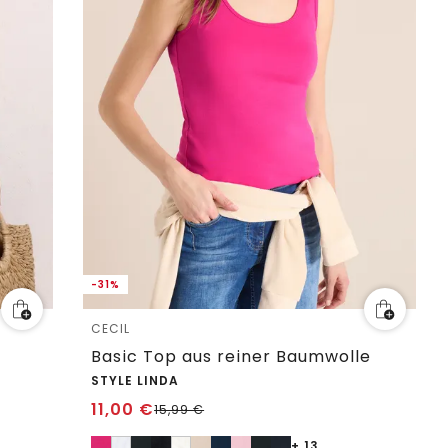
-31%
CECIL
Basic Top aus reiner Baumwolle
STYLE LINDA
11,00
€
15,99
€
+ 13