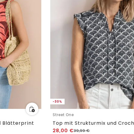
-30%
Street One
 Blätterprint
28,00
€
39,99
€