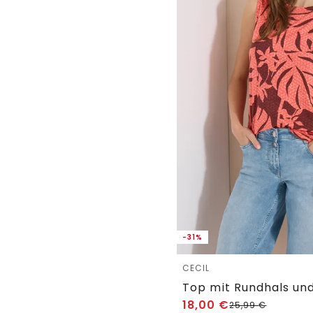
-31%
CECIL
Top mit Rundhals und
18,00
€
25,99
€