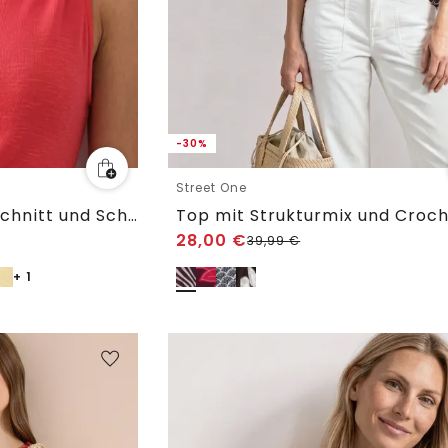
-30%
Street One
Top mit U-Boot-Ausschnitt und Schulterdetail
28,00
€
39,99
€
+ 1