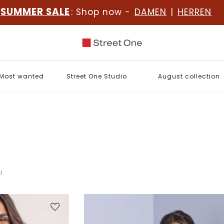
SUMMER SALE
: Shop now -
DAMEN
|
HERREN
Most wanted
Street One Studio
August collection
l