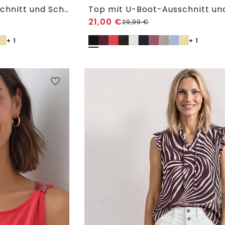
Top mit U-Boot-Ausschnitt und Schulterdetail
21,00
€
29,99
€
+ 1
+ 1