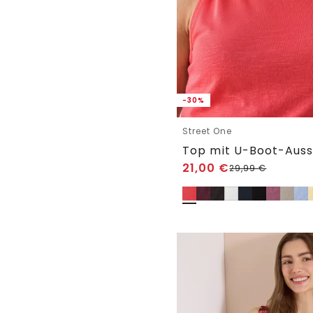
-30%
Street One
21,00
€
29,99
€