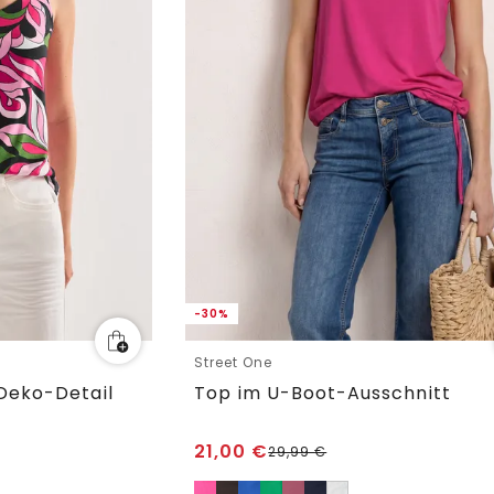
-30%
Street One
Deko-Detail
Top im U-Boot-Ausschnitt
21,00
€
29,99
€