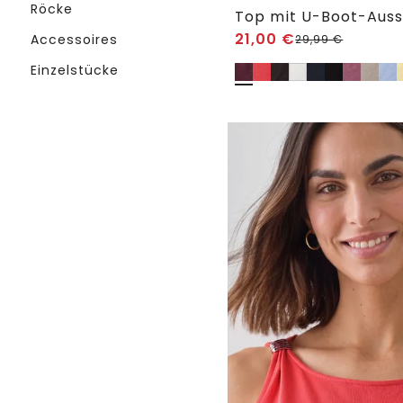
Röcke
21,00
€
Accessoires
29,99
€
Einzelstücke