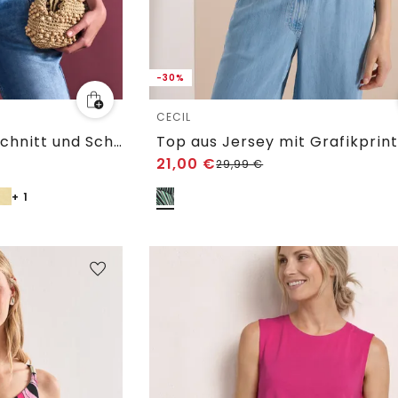
-30%
CECIL
Top mit U-Boot-Ausschnitt und Schulterdetail
Top aus Jersey mit Grafikprin
21,00
€
29,99
€
+ 1