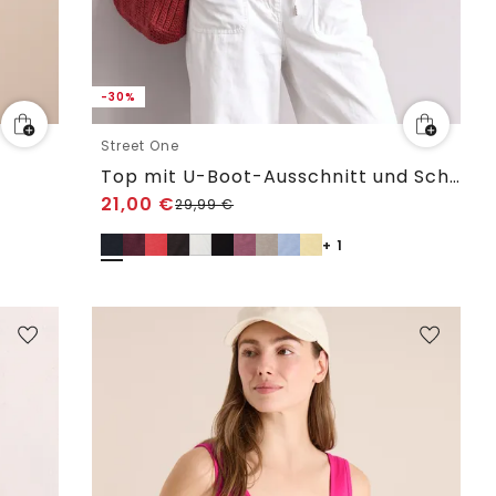
-30%
Street One
t
Top mit U-Boot-Ausschnitt und Schulterdetail
21,00
€
29,99
€
+ 1