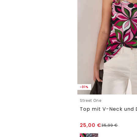
-31%
Street One
Top mit V-Neck und 
25,00
€
35,99
€