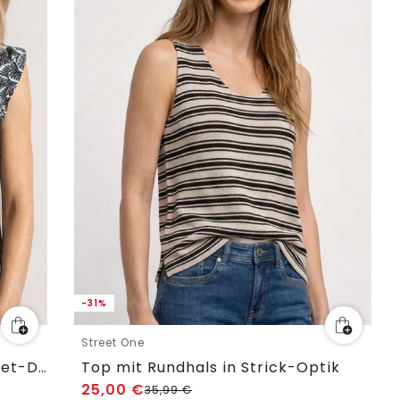
-31%
Street One
Top mit Strukturmix und Crochet-Details
Top mit Rundhals in Strick-Optik
25,00
€
35,99
€