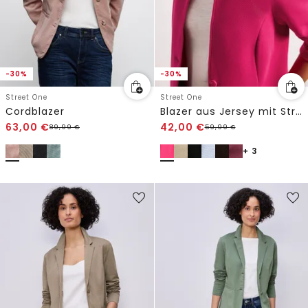
-30%
-30%
Street One
Street One
Cordblazer
Blazer aus Jersey mit Struktur
63,00
€
42,00
€
89,99
€
59,99
€
+ 3