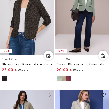
-60%
-67%
Street One
Street One
Blazer mit Reverskragen und Leo-Muster
Basic Blazer mit Reverskragen
28,00
€
20,00
€
69,99
€
59,99
€