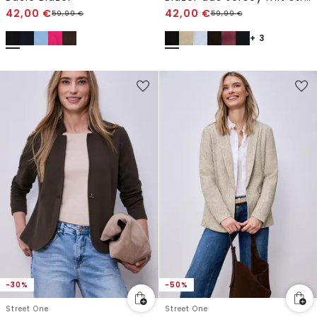
42,00
€
42,00
€
59,99
€
59,99
€
+ 3
-30%
-50%
Street One
Street One