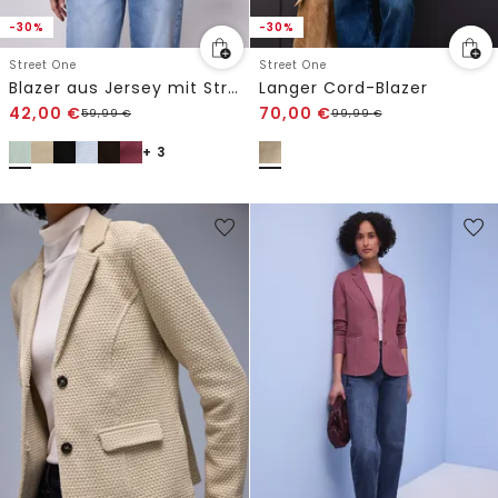
-30%
-30%
Street One
Street One
Blazer aus Jersey mit Struktur
Langer Cord-Blazer
42,00
€
70,00
€
59,99
€
99,99
€
+ 3