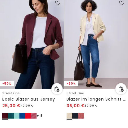
-50%
-60%
Street One
Street One
Basic Blazer aus Jersey
Blazer im langen Schnitt mit Struktur
25,00
€
36,00
€
49,99
€
89,99
€
+ 8