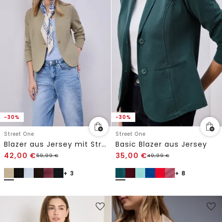
-30%
-30%
Street One
Street One
Blazer aus Jersey mit Struktur
Basic Blazer aus Jersey
42,00
€
35,00
€
59,99
€
49,99
€
+ 3
+ 8