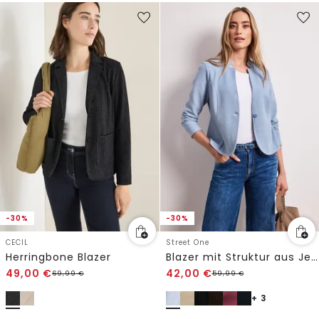
-30%
-30%
CECIL
Street One
Herringbone Blazer
Blazer mit Struktur aus Jersey
49,00
€
42,00
€
69,99
€
59,99
€
+ 3