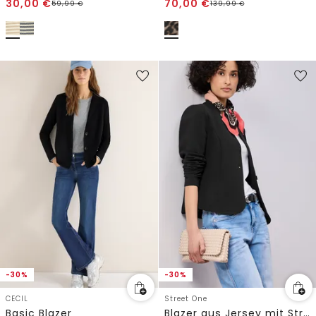
30,00
€
70,00
€
59,99
€
139,99
€
-30%
-30%
CECIL
Street One
Basic Blazer
Blazer aus Jersey mit Struktur