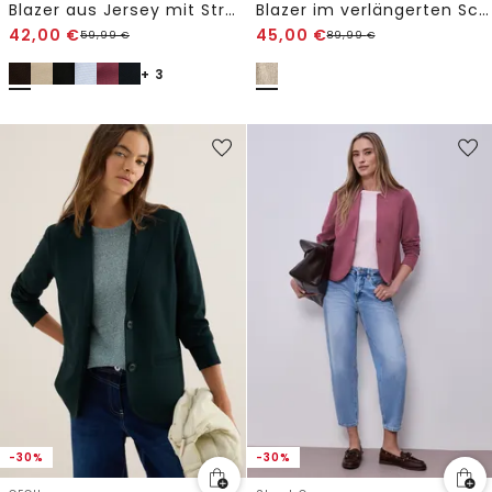
Blazer aus Jersey mit Struktur
Blazer im verlängerten Schnitt
42,00
€
45,00
€
59,99
€
89,99
€
+ 3
-30%
-30%