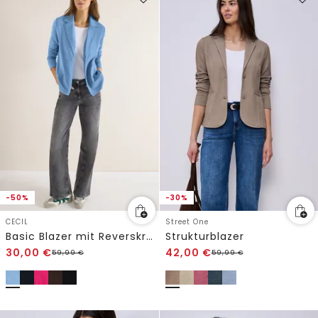
-50%
-30%
CECIL
Street One
Basic Blazer mit Reverskragen
Strukturblazer
30,00
€
42,00
€
59,99
€
59,99
€