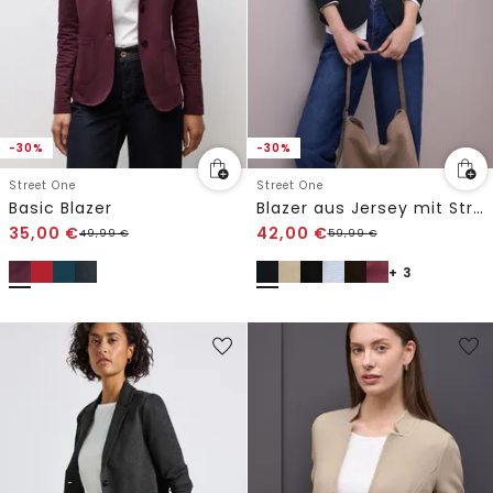
-30%
-30%
Street One
Street One
Basic Blazer
Blazer aus Jersey mit Struktur
35,00
€
42,00
€
49,99
€
59,99
€
+ 3