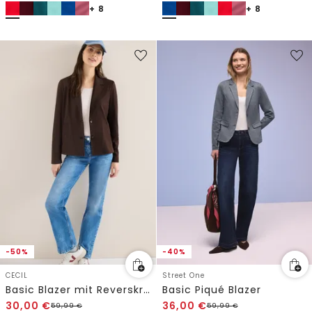
+ 8
+ 8
-50%
-40%
CECIL
Street One
Basic Blazer mit Reverskragen
Basic Piqué Blazer
30,00
€
36,00
€
59,99
€
59,99
€