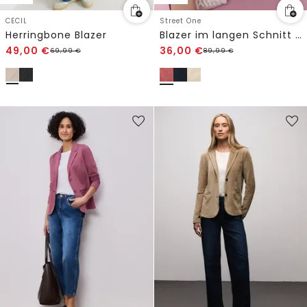
CECIL
Street One
Herringbone Blazer
Blazer im langen Schnitt mit Struktur
49,00
€
36,00
€
69,99
€
89,99
€