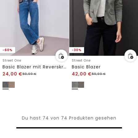
-60%
-30%
Street One
Street One
Basic Blazer mit Reverskragen
Basic Blazer
24,00
€
42,00
€
59,99
€
59,99
€
Du hast 74 von 74 Produkten gesehen