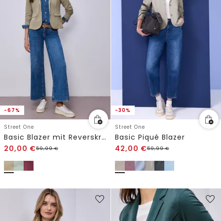
-67%
-30%
Street One
Street One
Basic Blazer mit Reverskragen
Basic Piqué Blazer
20,00
€
42,00
€
59,99
€
59,99
€