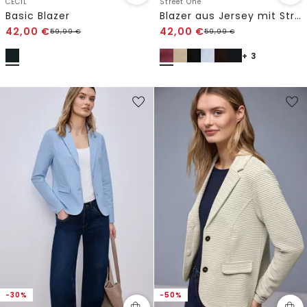
CECIL
Street One
Basic Blazer
Blazer aus Jersey mit Struktur
42,00
€
42,00
€
59,99
€
59,99
€
+ 3
-30%
-50%