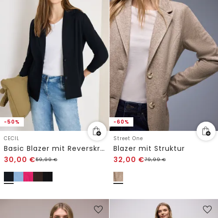
-50%
-60%
CECIL
Street One
Basic Blazer mit Reverskragen
Blazer mit Struktur
30,00
€
32,00
€
59,99
€
79,99
€