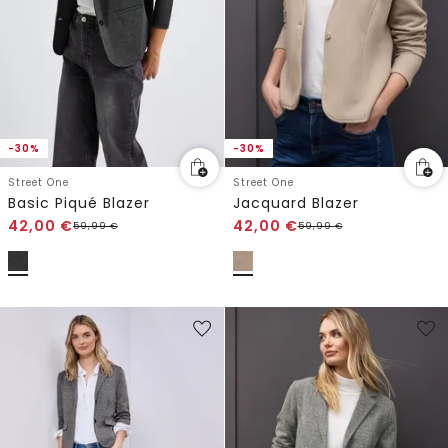
-30%
-30%
Street One
Street One
Basic Piqué Blazer
Jacquard Blazer
42,00
€
42,00
€
59,99
€
59,99
€