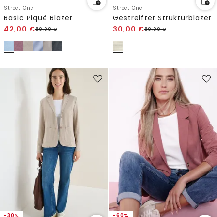
Street One
Street One
Basic Piqué Blazer
Gestreifter Strukturblazer
42,00
€
30,00
€
59,99
€
59,99
€
-30%
-60%