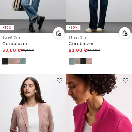
-30%
-30%
Street One
Street One
Cordblazer
Cordblazer
63,00
€
63,00
€
89,99
€
89,99
€