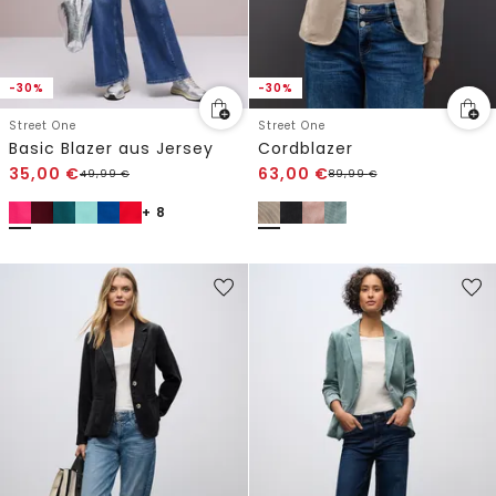
-30%
-30%
Street One
Street One
Basic Blazer aus Jersey
Cordblazer
35,00
€
63,00
€
49,99
€
89,99
€
+ 8