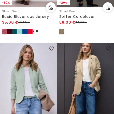
-30%
-20%
Street One
Street One
Basic Blazer aus Jersey
Softer Cordblazer
35,00
€
56,00
€
49,99
€
69,99
€
+ 8