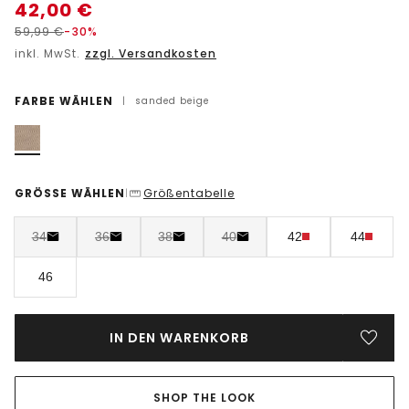
42,00
€
59,99
€
-30%
inkl. MwSt.
zzgl. Versandkosten
FARBE WÄHLEN
|
sanded beige
GRÖSSE WÄHLEN
Größentabelle
|
34
36
38
40
42
44
46
IN DEN WARENKORB
SHOP THE LOOK