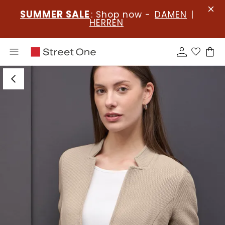
SUMMER SALE
: Shop now -
DAMEN
|
HERREN