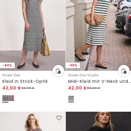
-40%
-30%
Street One
Street One Studio
Kleid in Strick-Optik
Midi-Kleid mit V-Neck und Streifen
42,00
€
42,00
€
69,99
€
59,99
€