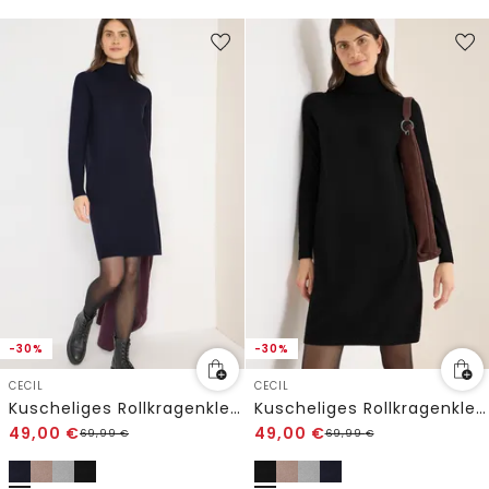
-30%
-30%
CECIL
CECIL
Kuscheliges Rollkragenkleid
Kuscheliges Rollkragenkleid
49,00
€
49,00
€
69,99
€
69,99
€