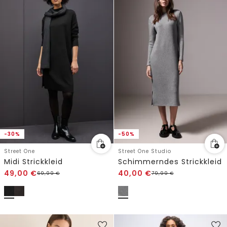
-30%
-50%
Street One
Street One Studio
Midi Strickkleid
Schimmerndes Strickkleid
49,00
€
40,00
€
69,99
€
79,99
€