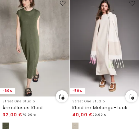
-60%
-50%
Street One Studio
Street One Studio
Ärmelloses Kleid
Kleid im Melange-Look
32,00
€
40,00
€
79,99
€
79,99
€