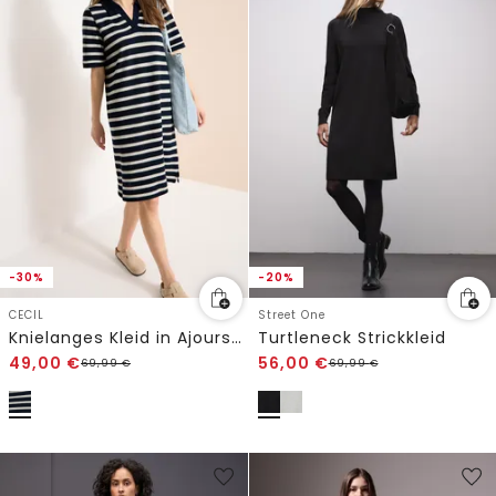
-30%
-20%
CECIL
Street One
Knielanges Kleid in Ajourstrick
Turtleneck Strickkleid
49,00
€
56,00
€
69,99
€
69,99
€