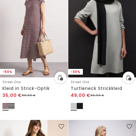
-50%
-30%
Street One
Street One
Kleid in Strick-Optik
Turtleneck Strickkleid
35,00
€
49,00
€
69,99
€
69,99
€