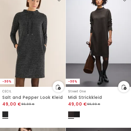
-30%
-30%
CECIL
Street One
Salt and Pepper Look Kleid
Midi Strickkleid
49,00
€
49,00
€
69,99
€
69,99
€