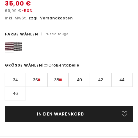
35,00
€
69,99
€
-50%
inkl. MwSt.
zzgl. Versandkosten
FARBE WÄHLEN
|
rustic rouge
GRÖSSE WÄHLEN
Größentabelle
|
34
36
38
40
42
44
46
IN DEN WARENKORB