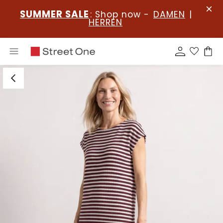
SUMMER SALE
: Shop now -
DAMEN
|
HERREN