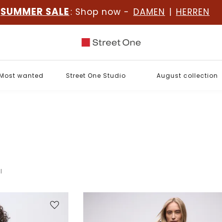
SUMMER SALE
: Shop now -
DAMEN
|
HERREN
Most wanted
Street One Studio
August collection
l