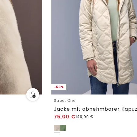
-50%
Street One
Jacke mit abnehmbarer Kapu
75,00
€
149,99
€