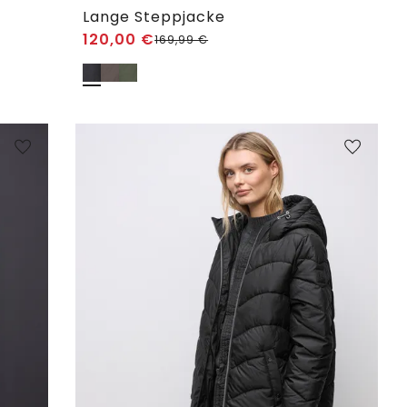
Lange Steppjacke
120,00
€
169,99
€