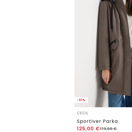
-31%
CECIL
Sportiver Parka
125,00
€
179,99
€