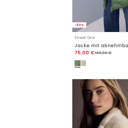
-50%
Street One
Jacke mit abnehmba
75,00
€
149,99
€