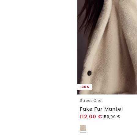
-30%
Street One
Fake Fur Mantel
112,00
€
159,99
€