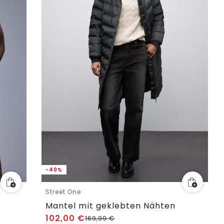
-40%
Street One
Mantel mit geklebten Nähten
102,00
€
169,99
€