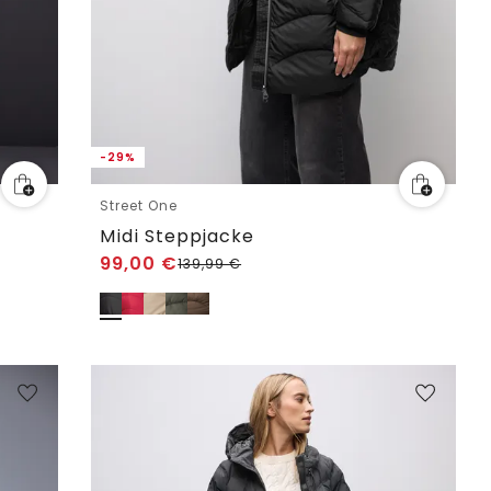
-29%
Street One
Midi Steppjacke
99,00
€
139,99
€