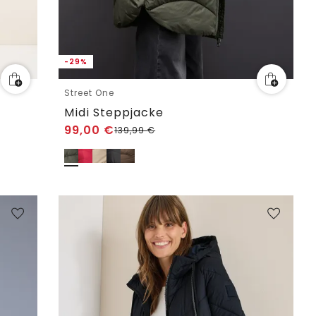
-29%
Street One
Midi Steppjacke
99,00
€
139,99
€