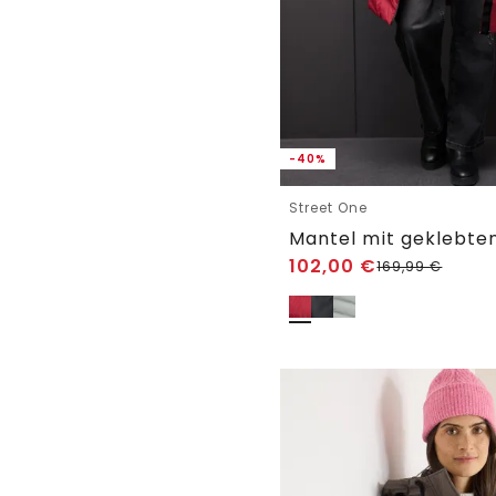
-40%
Street One
Mantel mit geklebte
102,00
€
169,99
€