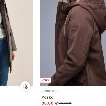
-70%
Street One
Parka
36,00
€
119,99
€