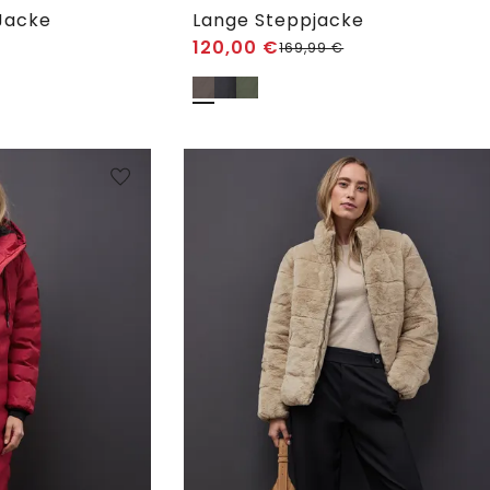
 Jacke
Lange Steppjacke
120,00
€
169,99
€