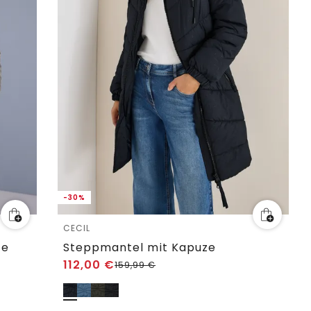
-30%
CECIL
ze
Steppmantel mit Kapuze
112,00
€
159,99
€