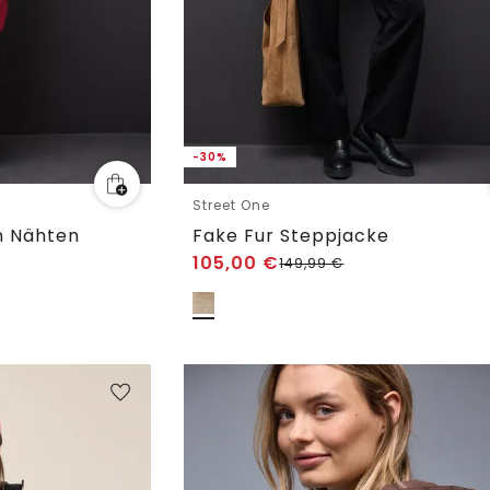
-30%
Street One
n Nähten
Fake Fur Steppjacke
105,00
€
149,99
€