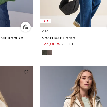
-31%
CECIL
rer Kapuze
Sportiver Parka
125,00
€
179,99
€