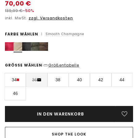
70,00
€
139,99
€
-50%
inkl. MwSt.
zzgl. Versandkosten
FARBE WÄHLEN
|
Smooth Champagne
GRÖSSE WÄHLEN
Größentabelle
|
34
36
38
40
42
44
46
IN DEN WARENKORB
SHOP THE LOOK