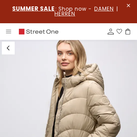
SUMMER SALE
: Shop now -
DAMEN
|
HERREN