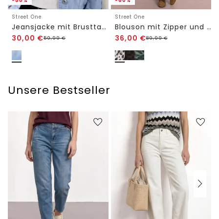
-50%
-60%
Street One
Street One
Jeansjacke mit Brusttaschen und Knöpfen
Blouson mit Zipper und Print
30,00
€
36,00
€
59,99
€
89,99
€
Unsere Bestseller