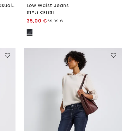
Low Waist Slim Leg Jeans im Casual Fit
Low Waist Jeans
STYLE CRISSI
35,00
€
69,99
€