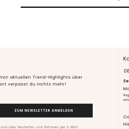
K
0
Von aktuellen Trend-Highlights über
Se
fort verpasst du nichts mehr!
Mo
Reg
ab
ZUM NEWSLETTER ANMELDEN
Od
Hi
n und über Neuheiten und Aktionen per E-Mail