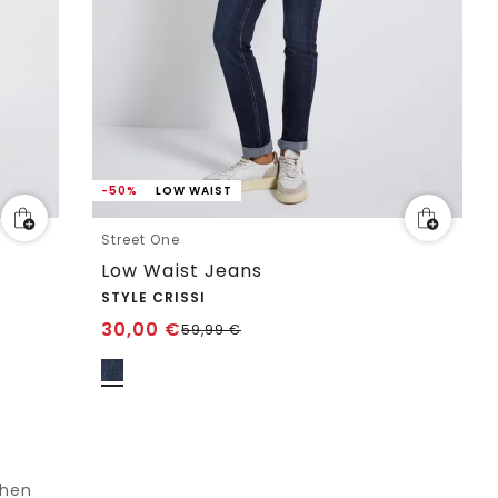
-50%
LOW WAIST
Street One
Low Waist Jeans
STYLE CRISSI
30,00
€
59,99
€
ehen