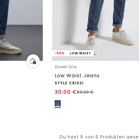
-50%
LOW WAIST
Street One
Low Waist Jeans
STYLE CRISSI
30,00
€
59,99
€
Du hast 6 von 6 Produkten ges