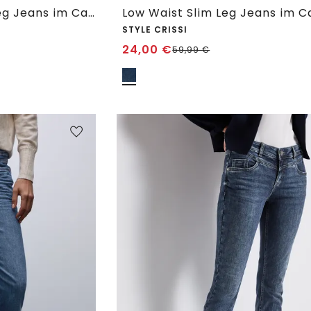
7/8 Low Waist Slim Leg Jeans im Casual Fit
STYLE CRISSI
24,00
€
59,99
€