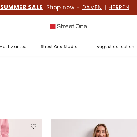
SUMMER SALE
: Shop now -
DAMEN
|
HERREN
Most wanted
Street One Studio
August collection