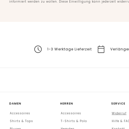
informiert werden zu wollen. Diese Einwilligung kann jederzeit widerr
1-3 Werktage Lieferzeit
Verlänge
DAMEN
HERREN
SERVICE
Accessoires
Accessoires
Widerruf
Shirts & Tops
T-Shirts & Polo
Hilfe & FA
Blusen
Hemden
Kontakt