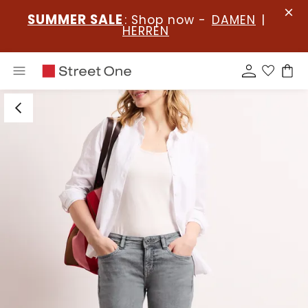
SUMMER SALE
: Shop now -
DAMEN
|
HERREN