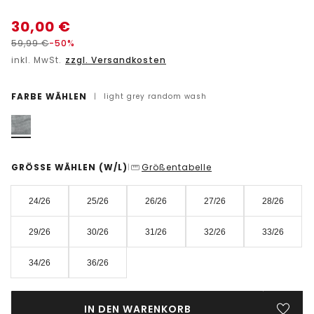
30,00
€
59,99
€
-50%
inkl. MwSt.
zzgl. Versandkosten
FARBE WÄHLEN
|
light grey random wash
GRÖSSE WÄHLEN
(W/L)
Größentabelle
|
24/26
25/26
26/26
27/26
28/26
29/26
30/26
31/26
32/26
33/26
34/26
36/26
IN DEN WARENKORB