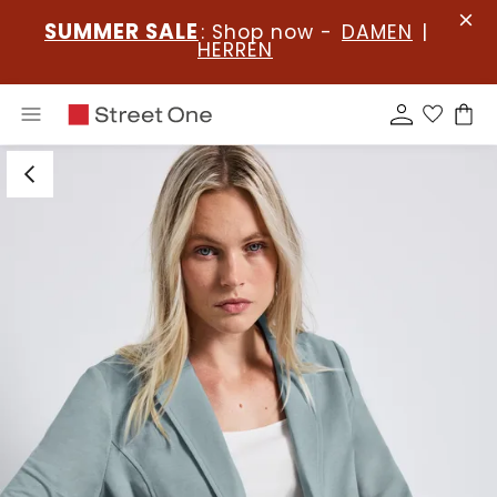
SUMMER SALE
: Shop now -
DAMEN
|
HERREN