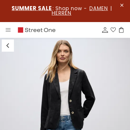
SUMMER SALE
: Shop now -
DAMEN
|
HERREN