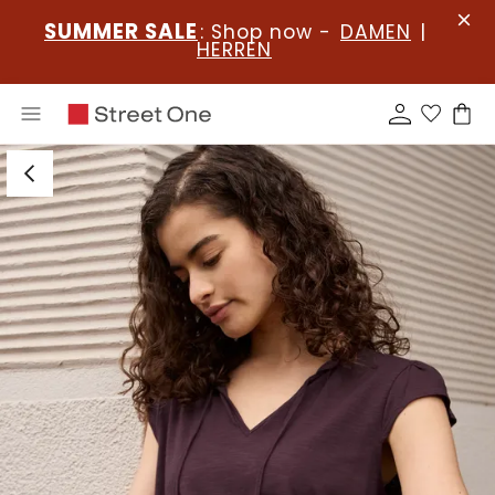
SUMMER SALE
: Shop now -
DAMEN
|
HERREN