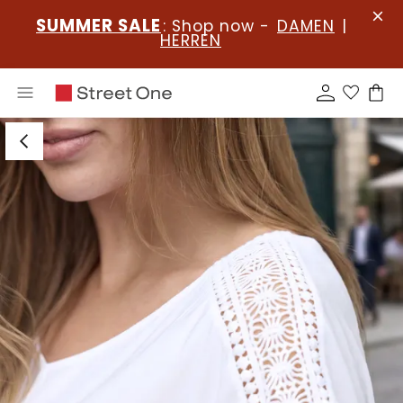
SUMMER SALE
: Shop now -
DAMEN
|
HERREN