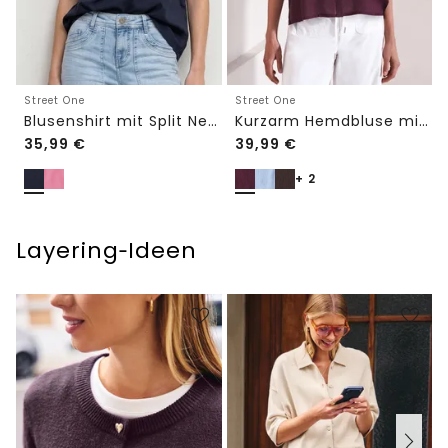
Street One
Street One
Blusenshirt mit Split Neck und Volant-Ärmeln
Kurzarm Hemdbluse mit Turn-Up-Details
35,99
€
39,99
€
+ 2
Layering‑Ideen