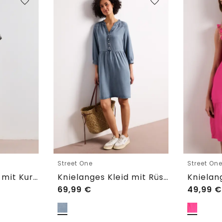
Street One
Street On
Knielanges Kleid mit Kurzarm und Print
Knielanges Kleid mit Rüschen im Denim-Look
69,99
€
49,99
€