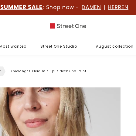
SUMMER SALE
: Shop now -
DAMEN
|
HERREN
Most wanted
Street One Studio
August collection
r
Knielanges Kleid mit Split Neck und Print