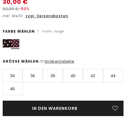
30,00
€
59,99
€
-50%
inkl. MwSt.
zzgl. Versandkosten
FARBE WÄHLEN
|
rustic rouge
GRÖSSE WÄHLEN
Größentabelle
|
34
36
38
40
42
44
46
IN DEN WARENKORB