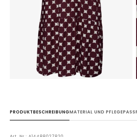
PRODUKTBESCHREIBUNG
MATERIAL UND PFLEGE
PASS
Art. Nr.: A14488027820