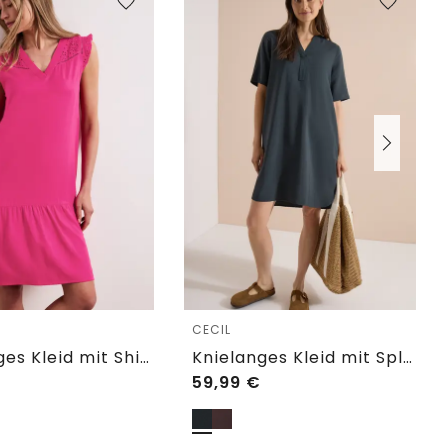
e
CECIL
Knielanges Kleid mit Shiffley-Details
Knielanges Kleid mit Split Neck
59,99
€