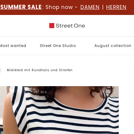
SUMMER SALE
: Shop now -
DAMEN
|
HERREN
Most wanted
Street One Studio
August collection
Midikleid mit Rundhals und Streifen