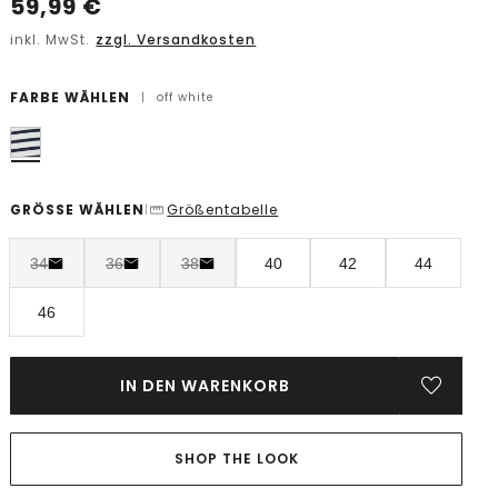
59,99
€
inkl. MwSt.
zzgl. Versandkosten
FARBE WÄHLEN
|
off white
GRÖSSE WÄHLEN
Größentabelle
|
34
36
38
40
42
44
46
IN DEN WARENKORB
SHOP THE LOOK