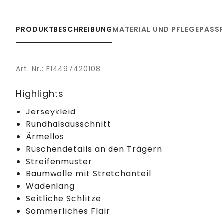
PRODUKTBESCHREIBUNG
MATERIAL UND PFLEGE
PASS
Art. Nr.: F14497420108
Highlights
Jerseykleid
Rundhalsausschnitt
Ärmellos
Rüschendetails an den Trägern
Streifenmuster
Baumwolle mit Stretchanteil
Wadenlang
Seitliche Schlitze
Sommerliches Flair