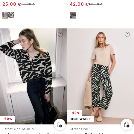
25,00
€
42,00
€
35,99
€
59,99
€
-40%
-50%
HIGH WAIST
Street One Studio
Street One