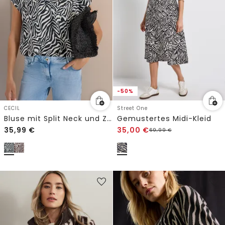
-50%
CECIL
Street One
Bluse mit Split Neck und Zebra-Print
Gemustertes Midi-Kleid
35,99
€
35,00
€
69,99
€