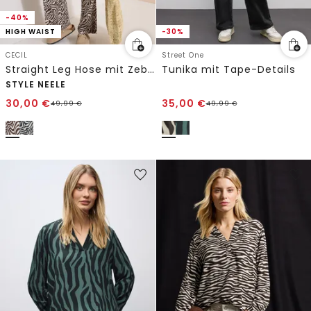
-40%
HIGH WAIST
-30%
CECIL
Street One
Straight Leg Hose mit Zebraprint
Tunika mit Tape-Details
STYLE NEELE
30,00
€
35,00
€
49,99
€
49,99
€