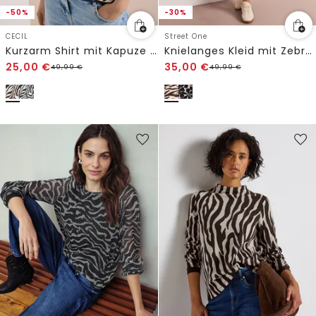
-50%
-30%
CECIL
Street One
Kurzarm Shirt mit Kapuze und Struktur
Knielanges Kleid mit Zebra-Print
25,00
€
35,00
€
49,99
€
49,99
€