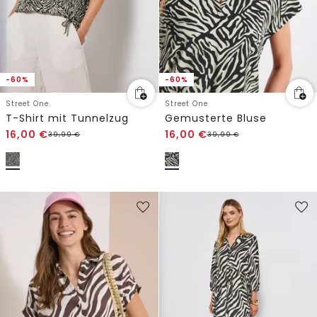
-60%
-60%
Street One
Street One
T-Shirt mit Tunnelzug
Gemusterte Bluse
16,00
€
16,00
€
39,99
€
39,99
€