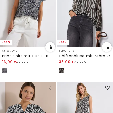
-60%
-30%
Street One
Street One
Print-Shirt mit Cut-Out
Chiffonbluse mit Zebra Print
16,00
€
35,00
€
39,99
€
49,99
€