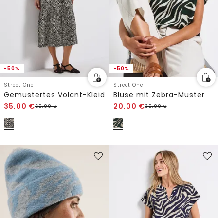
-50%
-50%
Street One
Street One
Gemustertes Volant-Kleid
Bluse mit Zebra-Muster
35,00
€
20,00
€
69,99
€
39,99
€