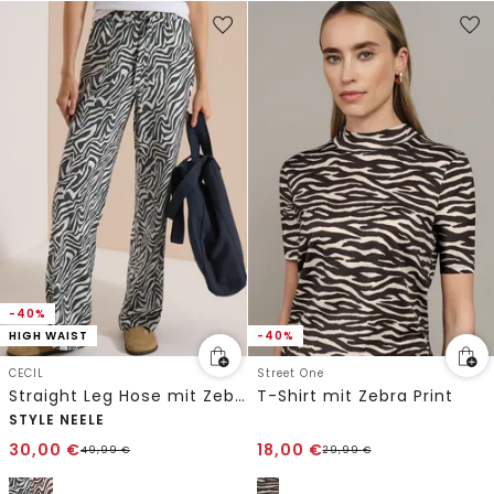
-40%
HIGH WAIST
-40%
CECIL
Street One
Straight Leg Hose mit Zebraprint
T-Shirt mit Zebra Print
STYLE NEELE
30,00
€
18,00
€
49,99
€
29,99
€