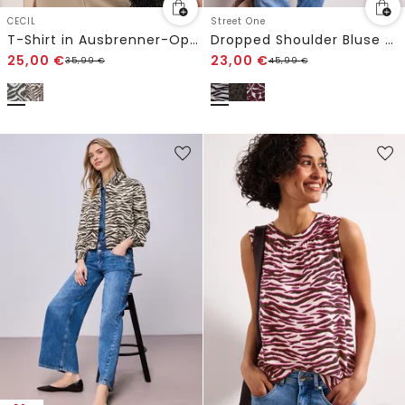
CECIL
Street One
T-Shirt in Ausbrenner-Optik
Dropped Shoulder Bluse mit Bowling-Kragen
25,00
€
23,00
€
35,99
€
45,99
€