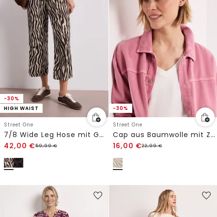
-30%
HIGH WAIST
-30%
Street One
Street One
7/8 Wide Leg Hose mit Gürteldetail
Cap aus Baumwolle mit Zebra-Print
42,00
€
16,00
€
59,99
€
22,99
€