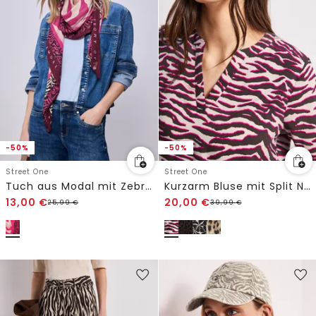
-50%
-50%
Street One
Street One
Tuch aus Modal mit Zebra-Print
Kurzarm Bluse mit Split Neck und Print
13,00
€
20,00
€
25,99
€
39,99
€