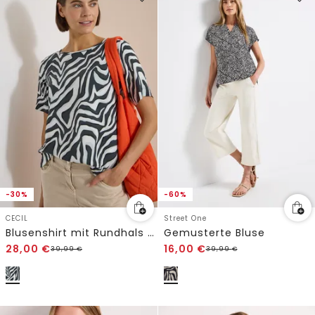
-30%
-60%
CECIL
Street One
Blusenshirt mit Rundhals und Print
Gemusterte Bluse
28,00
€
16,00
€
39,99
€
39,99
€