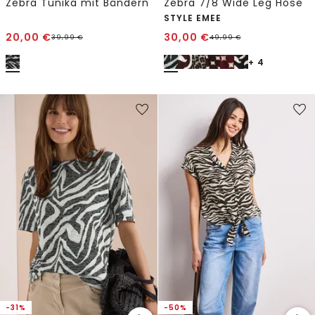
Zebra Tunika mit Bändern
Zebra 7/8 Wide Leg Hose
STYLE EMEE
20,00
€
30,00
€
39,99
€
49,99
€
+ 4
-31%
-50%