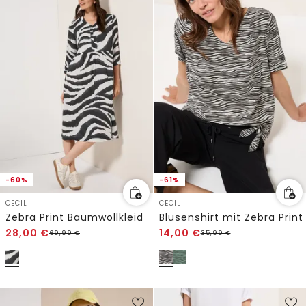
-60%
-61%
CECIL
CECIL
Zebra Print Baumwollkleid
Blusenshirt mit Zebra Print
28,00
€
14,00
€
69,99
€
35,99
€