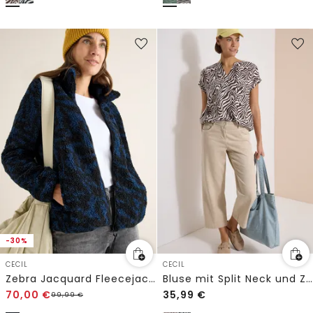
-30%
CECIL
CECIL
Zebra Jacquard Fleecejacke
Bluse mit Split Neck und Zebra-Print
70,00
€
35,99
€
99,99
€