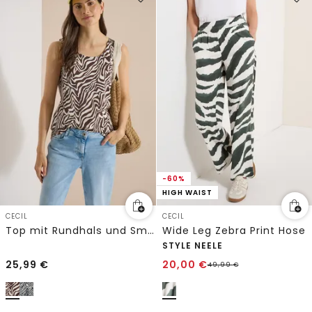
-60%
HIGH WAIST
CECIL
CECIL
Top mit Rundhals und Smokdetail
Wide Leg Zebra Print Hose
STYLE NEELE
25,99
€
20,00
€
49,99
€