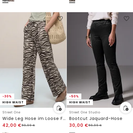
-30%
-50%
HIGH WAIST
HIGH WAIST
Street One
Street One Studio
Wide Leg Hose im Loose Fit mit Animal Print
Bootcut Jaquard-Hose
42,00
€
30,00
€
59,99
€
59,99
€