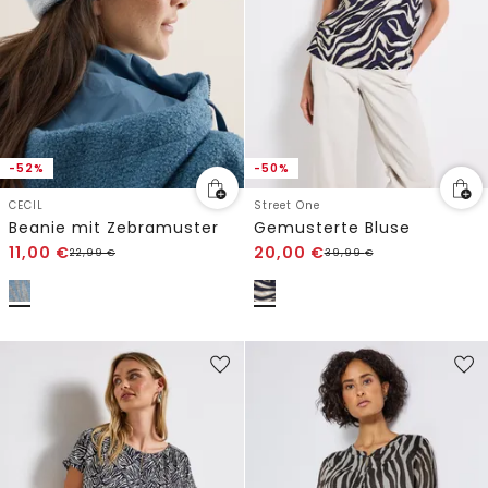
-52%
-50%
CECIL
Street One
Beanie mit Zebramuster
Gemusterte Bluse
11,00
€
20,00
€
22,99
€
39,99
€