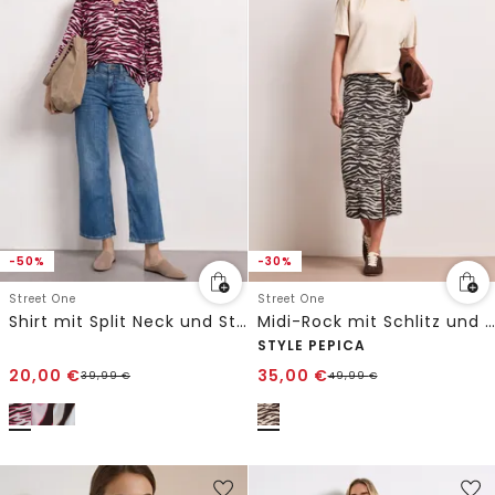
-50%
-30%
Street One
Street One
Shirt mit Split Neck und Strukturmix
Midi-Rock mit Schlitz und Animal Print
STYLE PEPICA
20,00
€
35,00
€
39,99
€
49,99
€