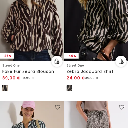
-26%
-40%
Street One
Street One
Fake Fur Zebra Blouson
Zebra Jacquard Shirt
89,00
€
24,00
€
119,99
€
39,99
€