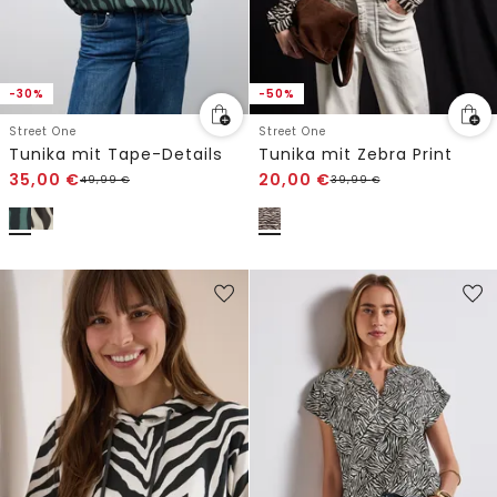
-30%
-50%
Street One
Street One
Tunika mit Tape-Details
Tunika mit Zebra Print
35,00
€
20,00
€
49,99
€
39,99
€