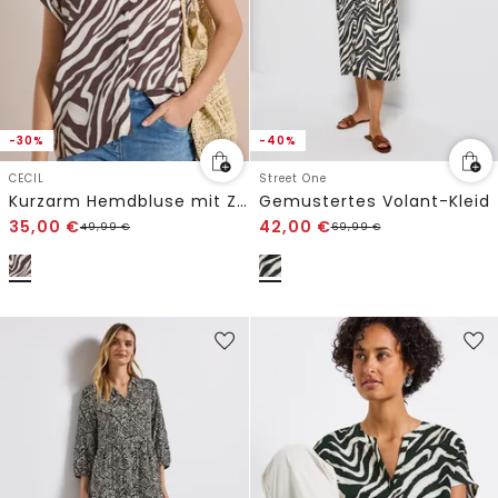
-30%
-40%
CECIL
Street One
Kurzarm Hemdbluse mit Zebra-Print
Gemustertes Volant-Kleid
35,00
€
42,00
€
49,99
€
69,99
€