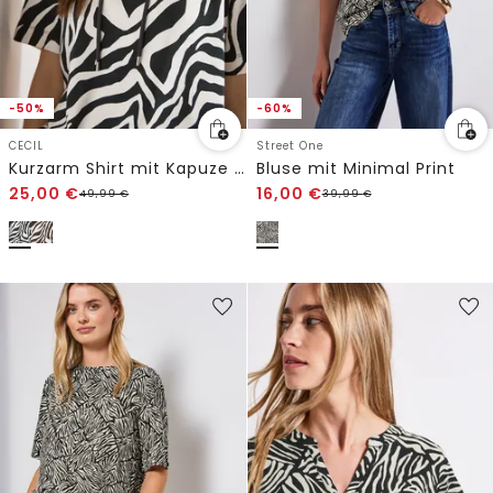
-50%
-60%
CECIL
Street One
Kurzarm Shirt mit Kapuze und Struktur
Bluse mit Minimal Print
25,00
€
16,00
€
49,99
€
39,99
€