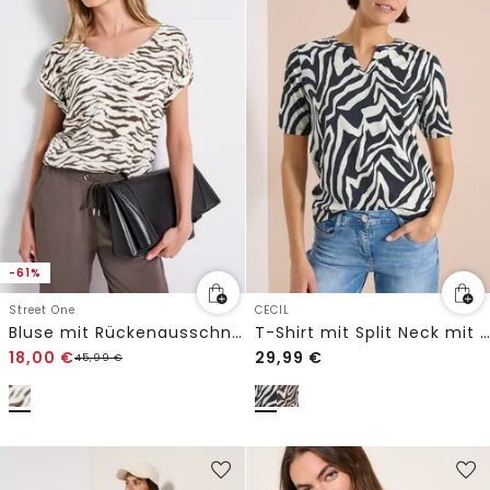
-61%
Street One
CECIL
Bluse mit Rückenausschnitt
T-Shirt mit Split Neck mit Print
18,00
€
29,99
€
45,99
€