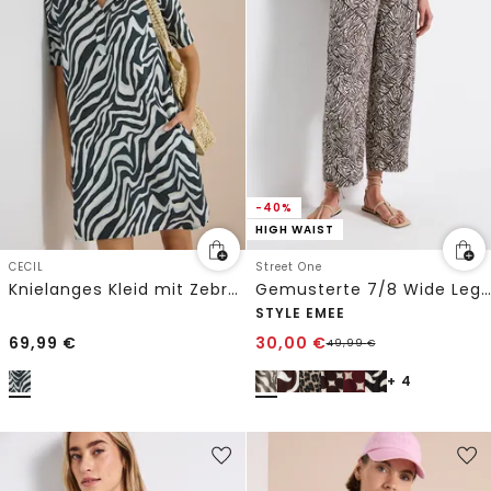
-40%
HIGH WAIST
CECIL
Street One
Knielanges Kleid mit Zebraprint
Gemusterte 7/8 Wide Leg Hose
STYLE EMEE
69,99
€
30,00
€
49,99
€
+ 4