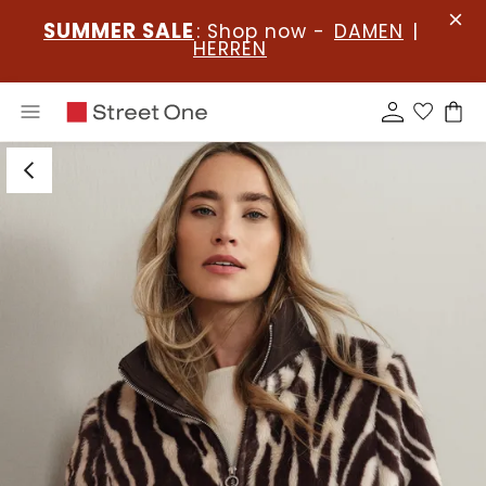
SUMMER SALE
: Shop now -
DAMEN
|
HERREN