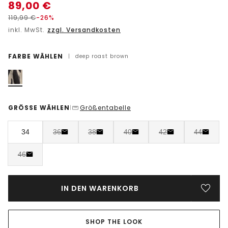
89,00
€
119,99
€
-26%
inkl. MwSt.
zzgl. Versandkosten
FARBE WÄHLEN
|
deep roast brown
GRÖSSE WÄHLEN
Größentabelle
|
34
36
38
40
42
44
46
IN DEN WARENKORB
SHOP THE LOOK