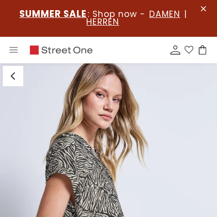
SUMMER SALE
: Shop now -
DAMEN
|
HERREN