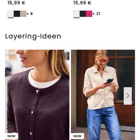
15,99
€
15,99
€
+ 8
+ 21
Layering‑Ideen
NEW
NEW