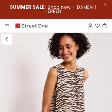
SUMMER SALE
: Shop now -
DAMEN
|
HERREN