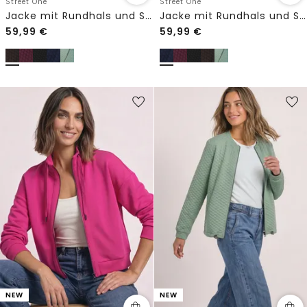
Street One
Street One
Jacke mit Rundhals und Struktur
Jacke mit Rundhals und Struktur
59,99
€
59,99
€
NEW
NEW