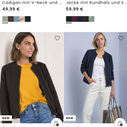
Cadigan mit V-Neck und Knopfleiste
Jacke mit Rundhals und Struktur
49,99
€
59,99
€
NEW
NEW