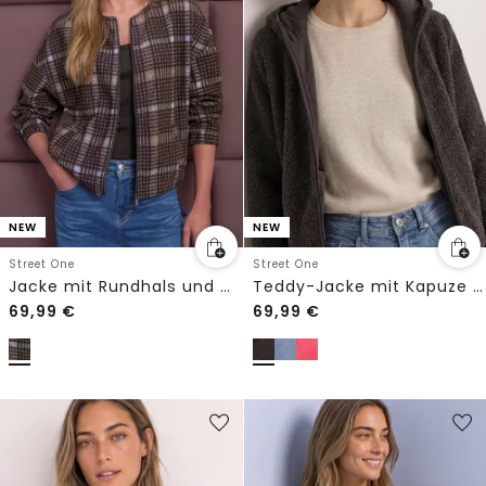
NEW
NEW
Street One
Street One
Jacke mit Rundhals und Cord-Struktur
Teddy-Jacke mit Kapuze und Taschen
69,99
€
69,99
€