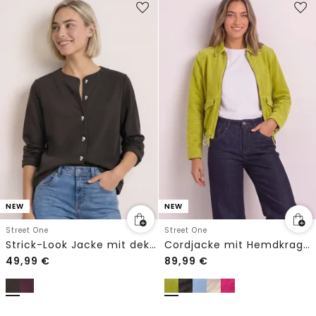
NEW
NEW
Street One
Street One
Strick-Look Jacke mit dekorativen Knöpfen
Cordjacke mit Hemdkragen und Zipper
49,99
€
89,99
€