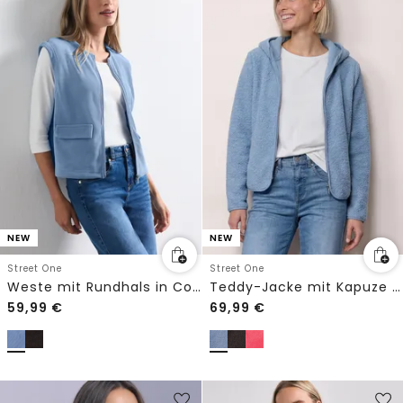
NEW
NEW
Street One
Street One
Weste mit Rundhals in Cord-Optik
Teddy-Jacke mit Kapuze und Taschen
59,99
€
69,99
€