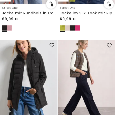
Street One
Street One
Jacke mit Rundhals in Cord-Optik
Jacke im Silk-Look mit Rippdetails
69,99
€
69,99
€