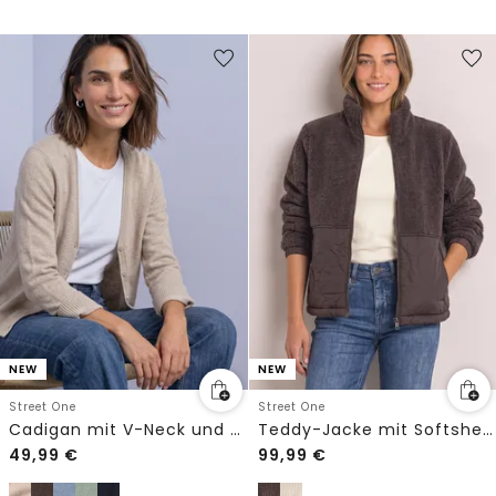
NEW
NEW
Street One
Street One
Cadigan mit V-Neck und Knopfleiste
Teddy-Jacke mit Softshelldetails
49,99
€
99,99
€