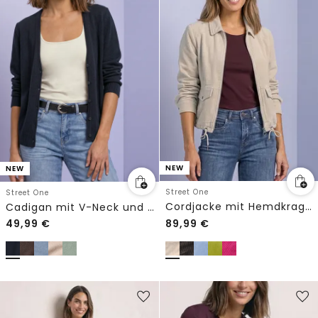
NEW
NEW
Street One
Street One
Cordjacke mit Hemdkragen und Zipper
Cadigan mit V-Neck und Knopfleiste
49,99
€
89,99
€