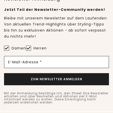
Jetzt Teil der Newsletter-Community werden!
Bleibe mit unserem Newsletter auf dem Laufenden:
Von aktuellen Trend-Highlights über Styling-Tipps
bis hin zu exklusiven Aktionen - ab sofort verpasst
du nichts mehr!
Damen
Herren
E-Mail-Adresse *
ZUM NEWSLETTER ANMELDEN
Mit der Anmeldung bestätige ich, den Street One Newsletter
erhalten und über Neuheiten und Aktionen per E-Mail
informiert werden zu wollen. Diese Einwilligung kann
jederzeit widerrufen werden.