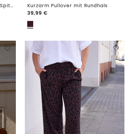
Langarm Shirt mit V-Neck und Spitze
Kurzarm Pullover mit Rundhals
39,99
€