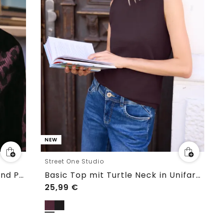
NEW
Street One Studio
3/4-Arm Bluse mit Split Neck und Print
Basic Top mit Turtle Neck in Unifarbe
25,99
€