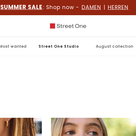
SUMMER SALE
: Shop now -
DAMEN
|
HERREN
Most wanted
Street One Studio
August collection