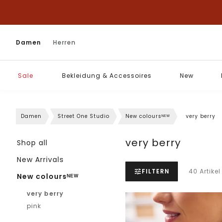
Damen
Herren
Sale
Bekleidung & Accessoires
New
Damen
Street One Studio
New coloursᴺᴱᵂ
very berry
very berry
Shop all
New Arrivals
FILTERN
40 Artikel
New coloursᴺᴱᵂ
very berry
pink