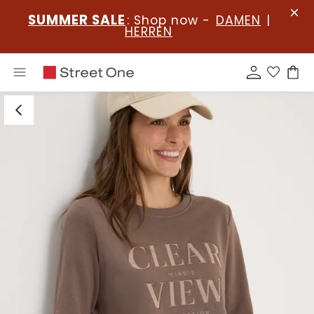
SUMMER SALE
: Shop now -
DAMEN
|
HERREN