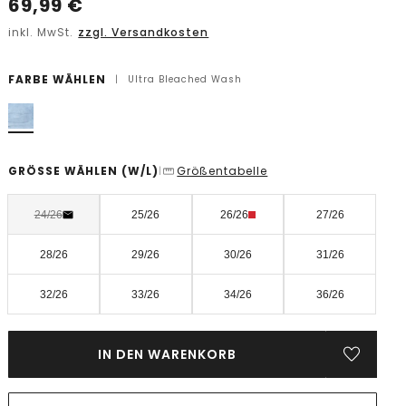
69,99
€
inkl. MwSt.
zzgl. Versandkosten
FARBE WÄHLEN
|
Ultra Bleached Wash
GRÖSSE WÄHLEN
(W/L)
Größentabelle
|
24/26
25/26
26/26
27/26
28/26
29/26
30/26
31/26
32/26
33/26
34/26
36/26
IN DEN WARENKORB