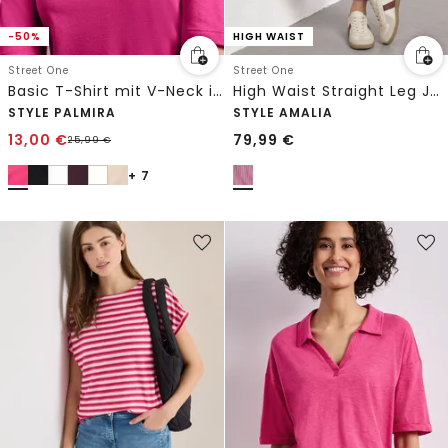
-50%
HIGH WAIST
Street One
Street One
Basic T-Shirt mit V-Neck in Unifarbe
High Waist Straight Leg Jeans mit Streifen
STYLE PALMIRA
STYLE AMALIA
13,00
€
79,99
€
25,99
€
+ 7