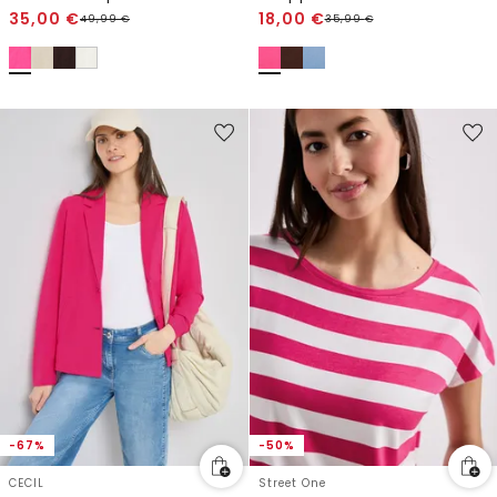
35,00
€
18,00
€
49,99
€
35,99
€
-67%
-50%
CECIL
Street One