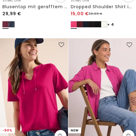
Street One
Street One
Blusentop mit gerafftem Rundhals
Dropped Shoulder Shirt im Leinen-Look
29,99
€
15,00
€
29,99
€
+ 4
-50%
NEW