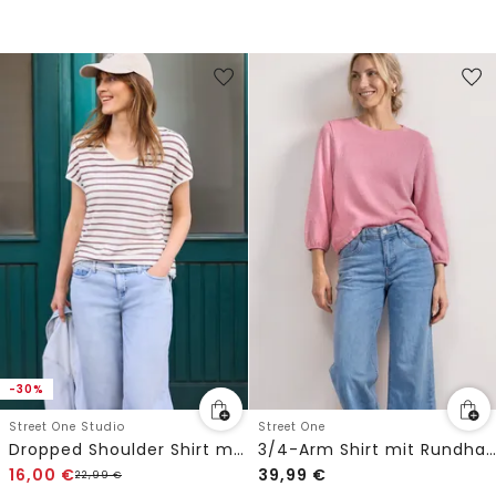
-30%
Street One Studio
Street One
Dropped Shoulder Shirt mit Streifen
3/4-Arm Shirt mit Rundhals im Strick-Look
16,00
€
39,99
€
22,99
€