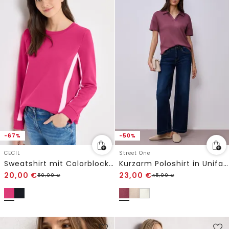
-67%
-50%
CECIL
Street One
Sweatshirt mit Colorblock Details
Kurzarm Poloshirt in Unifarbe
20,00
€
23,00
€
59,99
€
45,99
€