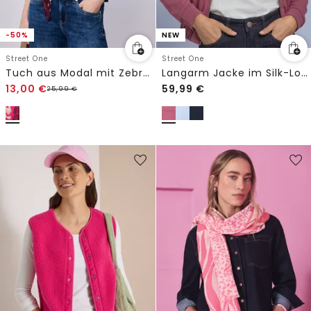
-50%
NEW
Street One
Street One
Tuch aus Modal mit Zebra-Print
Langarm Jacke im Silk-Look mit Zipper
13,00
€
59,99
€
25,99
€