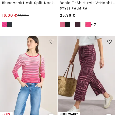
Blusenshirt mit Split Neck und Smokdetail
Basic T-Shirt mit V-Neck in Unifarbe
STYLE PALMIRA
16,00
€
25,99
€
39,99
€
+ 7
-70%
HIGH WAIST