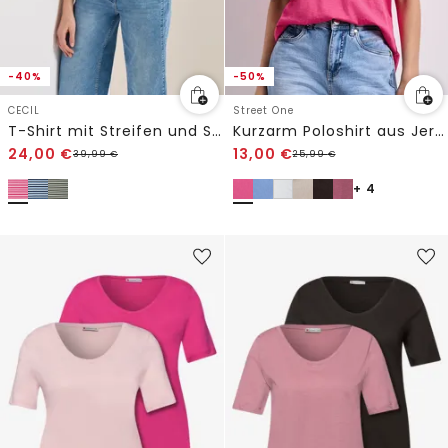
-40%
-50%
CECIL
Street One
T-Shirt mit Streifen und Struktur
Kurzarm Poloshirt aus Jersey
24,00
€
13,00
€
39,99
€
25,99
€
+ 4