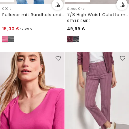
CECIL
Street One
Pullover mit Rundhals und Streifen
7/8 High Waist Culotte mit Muster
STYLE EMEE
15,00
€
49,99
€
49,99
€