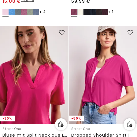
15,00
€
59,99
€
29,99
€
+ 2
+ 1
-30%
-50%
Street One
Street One
Bluse mit Split Neck aus Leinenmix
Dropped Shoulder Shirt im Tunika-Look