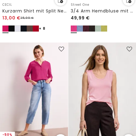
CECIL
Street One
Kurzarm Shirt mit Split Neck
3/4 Arm Hemdbluse mit Cordmix
13,00
€
49,99
€
25,99
€
+ 8
-50%