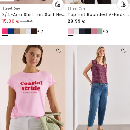
Street One
Street One
3/4-Arm Shirt mit Split Neck und Knöpfen
Top mit Rounded V-Neck und Knopfdetail
15,00
€
29,99
€
29,99
€
+ 7
+ 2