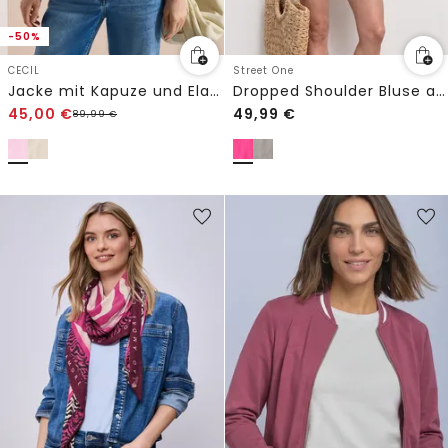
-50%
CECIL
Street One
Jacke mit Kapuze und Elastikbund
Dropped Shoulder Bluse aus Leinen
45,00
€
49,99
€
89,99
€