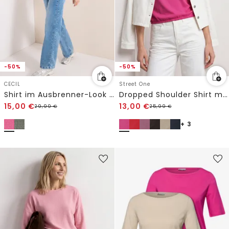
-50%
-50%
CECIL
Street One
Shirt im Ausbrenner-Look mit Boatneck
Dropped Shoulder Shirt mit U-Boot-Ausschnitt
15,00
€
13,00
€
29,99
€
25,99
€
+ 3