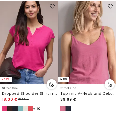
-31%
NEW
Street One
Street One
Dropped Shoulder Shirt mit Split Neck
Top mit V-Neck und Dekodetail
18,00
€
39,99
€
25,99
€
+ 10