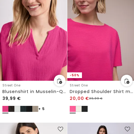
-50%
Street One
Street One
Blusenshirt in Musselin-Qualität
Dropped Shoulder Shirt mit Struktur
39,99
€
20,00
€
39,99
€
+ 5