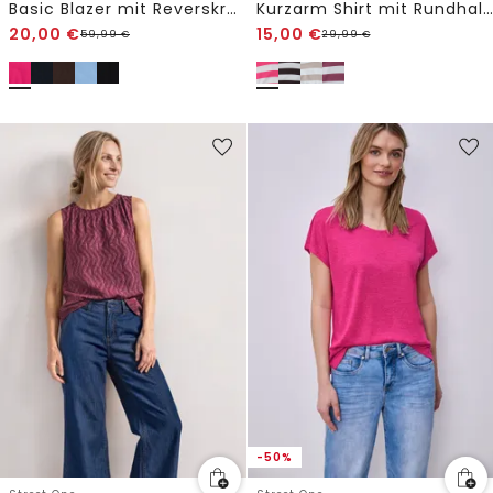
Basic Blazer mit Reverskragen
Kurzarm Shirt mit Rundhals und Print
20,00
€
15,00
€
59,99
€
29,99
€
-50%