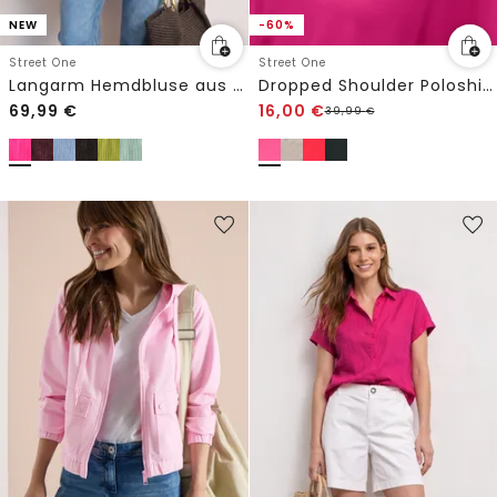
NEW
-60%
Street One
Street One
Langarm Hemdbluse aus Cord mit Knöpfen
Dropped Shoulder Poloshirt mit Elastikbund
69,99
€
16,00
€
39,99
€