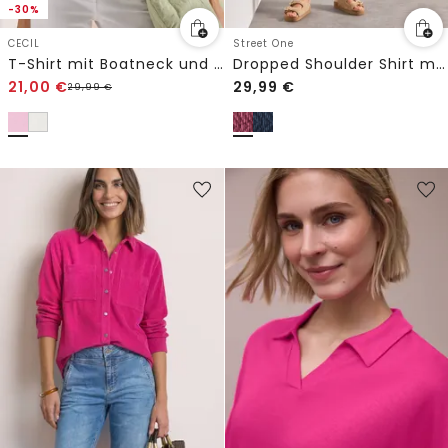
-30%
CECIL
Street One
T-Shirt mit Boatneck und Wording Print
Dropped Shoulder Shirt mit Elastiksaum
21,00
€
29,99
€
29,99
€