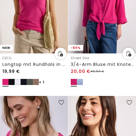
NEW
-60%
CECIL
Street One
Longtop mit Rundhals in Unifarbe
3/4-Arm Bluse mit Knotendetail
19,99
€
20,00
€
49,99
€
+ 1