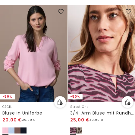
-50%
-50%
CECIL
Street One
Bluse in Unifarbe
3/4-Arm Bluse mit Rundhals aus Chiffon
20,00
€
25,00
€
39,99
€
49,99
€