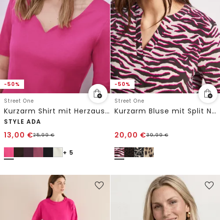
-50%
-50%
Street One
Street One
Kurzarm Shirt mit Herzausschnitt
Kurzarm Bluse mit Split Neck und Print
STYLE ADA
13,00
€
20,00
€
25,99
€
39,99
€
+ 5