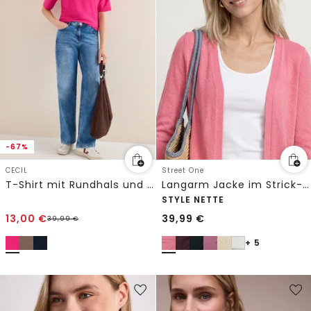
-67%
CECIL
Street One
T-Shirt mit Rundhals und Knopfdetail
Langarm Jacke im Strick-Look
STYLE NETTE
13,00
€
39,99
€
39,99
€
+ 5