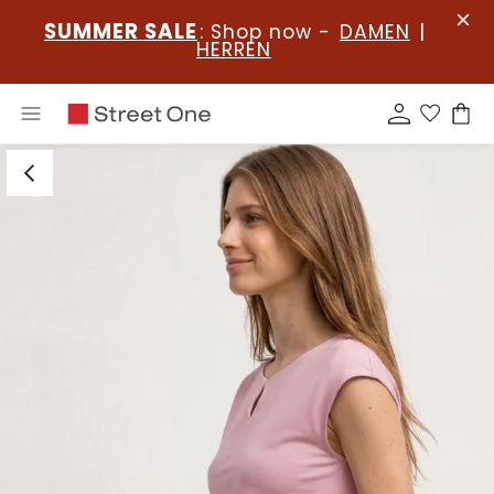
SUMMER SALE
: Shop now -
DAMEN
|
HERREN