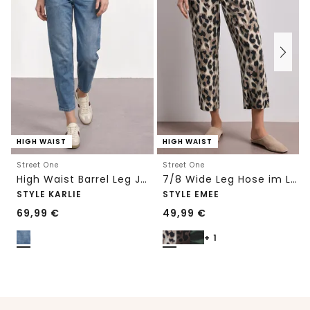
HIGH WAIST
HIGH WAIST
Street One
Street One
High Waist Barrel Leg Jeans im Loose Fit
7/8 Wide Leg Hose im Loose Fit mit Print
STYLE KARLIE
STYLE EMEE
69,99
€
49,99
€
+ 1