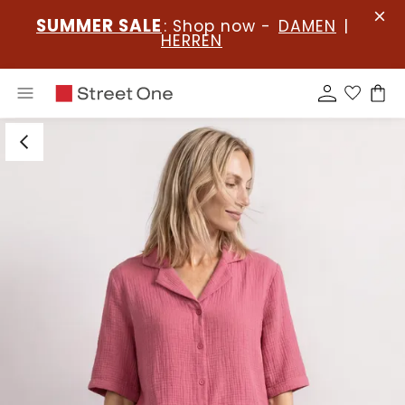
SUMMER SALE
: Shop now -
DAMEN
|
HERREN