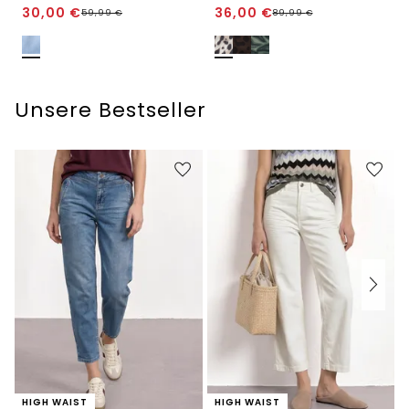
30,00
€
36,00
€
59,99
€
89,99
€
Unsere Bestseller
HIGH WAIST
HIGH WAIST