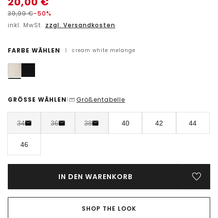
20,00
€
39,99
€
-50%
inkl. MwSt.
zzgl. Versandkosten
FARBE WÄHLEN
|
cream white melange
GRÖSSE WÄHLEN
Größentabelle
|
34
36
38
40
42
44
46
IN DEN WARENKORB
SHOP THE LOOK