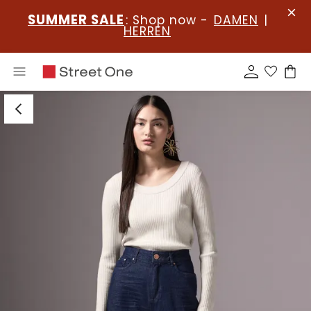
SUMMER SALE
: Shop now -
DAMEN
|
HERREN