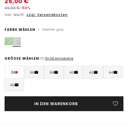
25,00
€
49,99
€
-50%
inkl. MwSt.
zzgl. Versandkosten
FARBE WÄHLEN
|
heather grey
GRÖSSE WÄHLEN
Größentabelle
|
34
36
38
40
42
44
46
IN DEN WARENKORB