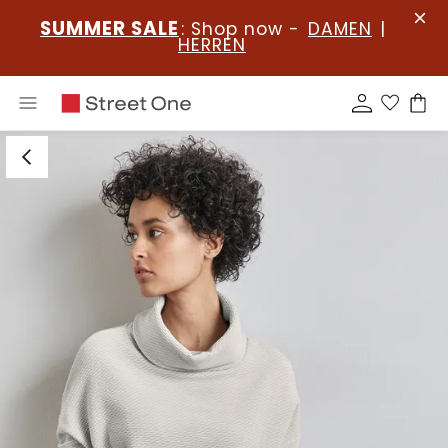
SUMMER SALE
: Shop now -
DAMEN
|
HERREN