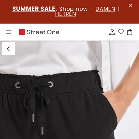
SUMMER SALE
: Shop now -
DAMEN
|
HERREN