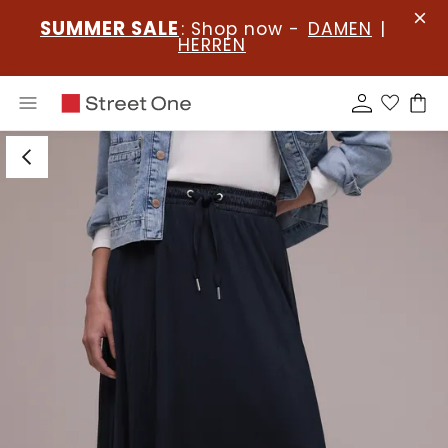
SUMMER SALE
: Shop now -
DAMEN
|
HERREN