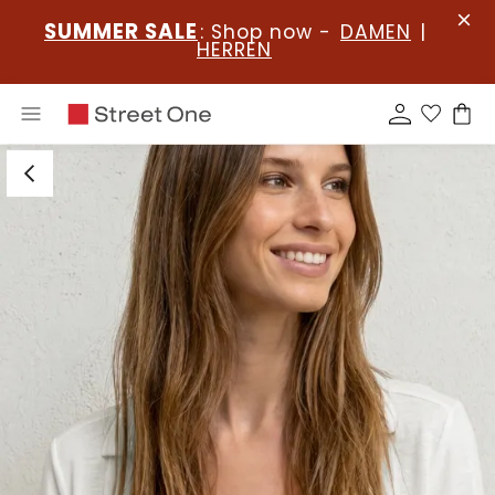
SUMMER SALE
: Shop now -
DAMEN
|
HERREN