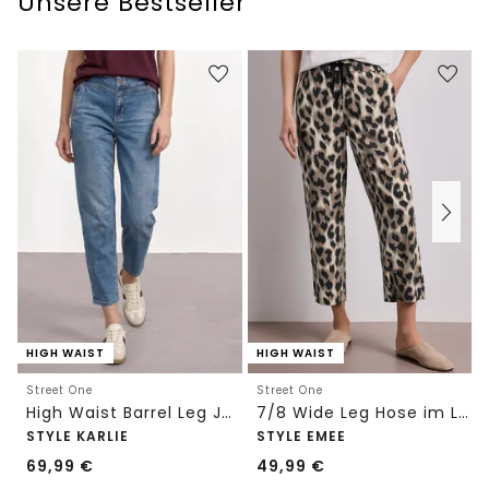
Unsere Bestseller
HIGH WAIST
HIGH WAIST
Street One
Street One
High Waist Barrel Leg Jeans im Loose Fit
7/8 Wide Leg Hose im Loose Fit mit Print
STYLE KARLIE
STYLE EMEE
69,99
€
49,99
€