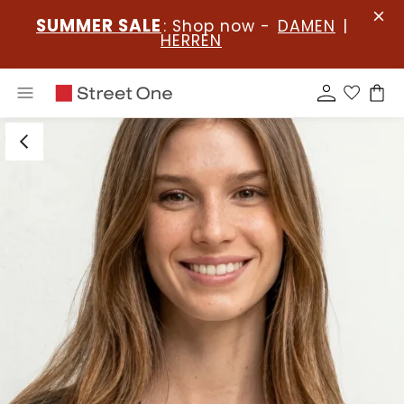
SUMMER SALE
: Shop now -
DAMEN
|
HERREN