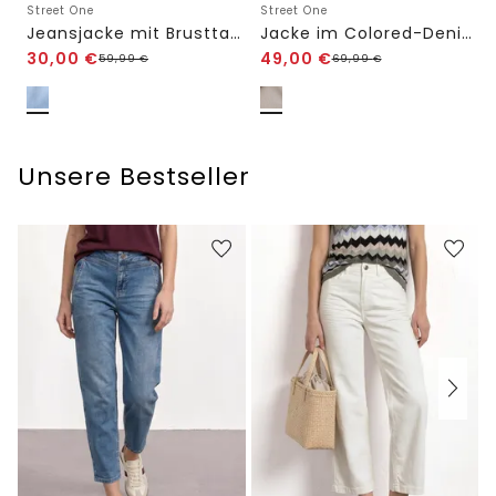
Street One
Street One
Jeansjacke mit Brusttaschen und Knöpfen
Jacke im Colored-Denim-Look mit Taschen
30,00
€
49,00
€
59,99
€
69,99
€
Unsere Bestseller