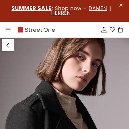
SUMMER SALE
: Shop now -
DAMEN
|
HERREN