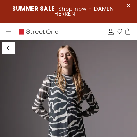
SUMMER SALE
: Shop now -
DAMEN
|
HERREN