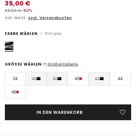
35,00
€
69,99
€
-50%
inkl. MwSt.
zzgl. Versandkosten
FARBE WÄHLEN
|
flint grey
GRÖSSE WÄHLEN
Größentabelle
|
34
36
38
40
42
44
46
IN DEN WARENKORB