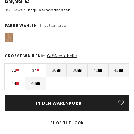
69,99
€
inkl. MwSt.
zzgl. Versandkosten
FARBE WÄHLEN
|
button brown
GRÖSSE WÄHLEN
Größentabelle
|
32
34
36
38
40
42
44
46
IN DEN WARENKORB
SHOP THE LOOK