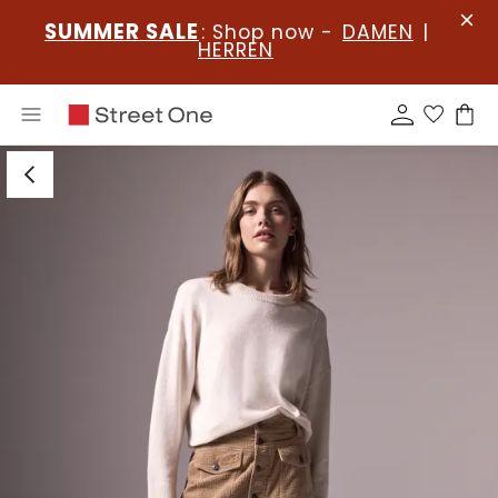
SUMMER SALE
: Shop now -
DAMEN
|
HERREN