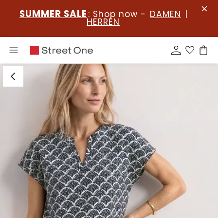
SUMMER SALE
: Shop now -
DAMEN
|
HERREN