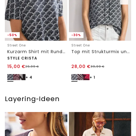
-50%
-30%
Street One
Street One
Kurzarm Shirt mit Rundhals und Print
Top mit Strukturmix und Crochet-Details
STYLE CRISTA
15,00
€
28,00
€
29,99
€
39,99
€
+ 4
+ 1
Layering‑Ideen