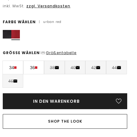
inkl. MwSt.
zzgl. Versandkosten
FARBE WÄHLEN
|
urban red
GRÖSSE WÄHLEN
Größentabelle
|
34
36
38
40
42
44
46
IN DEN WARENKORB
SHOP THE LOOK