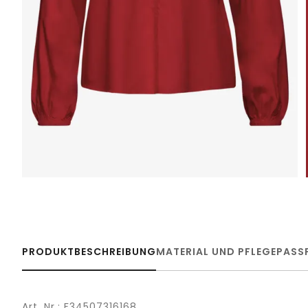
PRODUKTBESCHREIBUNG
MATERIAL UND PFLEGE
PASS
Art. Nr.: F34507316168