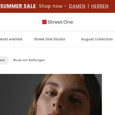
SUMMER SALE
: Shop now -
DAMEN
|
HERREN
Most wanted
Street One Studio
August collection
sen
Bluse mit Raffungen