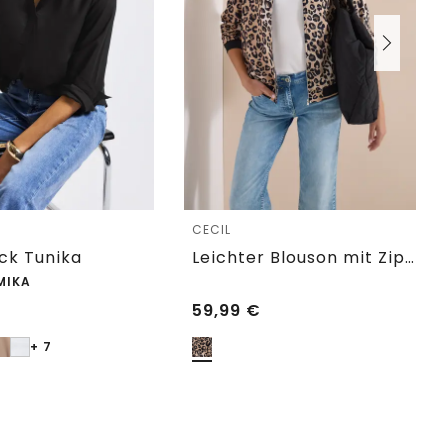
e
CECIL
eck Tunika
Leichter Blouson mit Zipper und Leo-Print
MIKA
59,99
€
+ 7