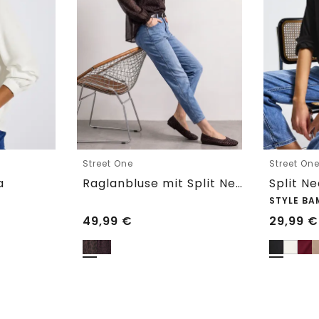
Street One
Street On
a
Raglanbluse mit Split Neck und Print
Split N
STYLE BA
49,99
€
29,99
€