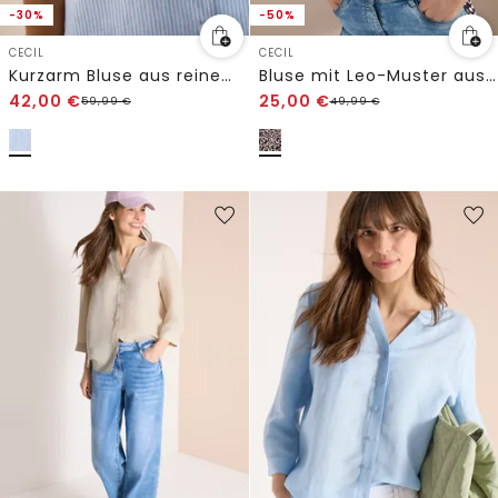
-30%
-50%
CECIL
CECIL
Kurzarm Bluse aus reinem Leinen
Bluse mit Leo-Muster aus Leinenmix
42,00
€
25,00
€
59,99
€
49,99
€