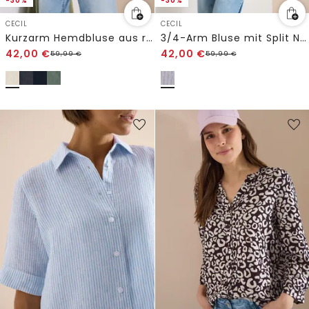
-30%
-30%
CECIL
CECIL
Kurzarm Hemdbluse aus reinem Leinen
3/4-Arm Bluse mit Split Neck aus Leinen
42,00
€
42,00
€
59,99
€
59,99
€