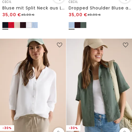
CECIL
CECIL
Bluse mit Split Neck aus Leinenmix
Dropped Shoulder Bluse aus Leinenmix
35,00
€
35,00
€
49,99
€
49,99
€
-30%
-30%