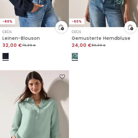
-60%
-60%
CECIL
CECIL
Leinen-Blouson
Gemusterte Hemdbluse
32,00
€
24,00
€
79,99
€
59,99
€