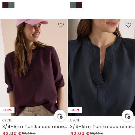
-30%
-30%
CECIL
CECIL
3/4-Arm Tunika aus reinem Leinen
3/4-Arm Tunika aus reinem Leinen
42,00
€
42,00
€
59,99
€
59,99
€