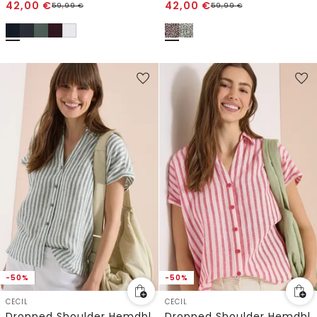
42,00
€
42,00
€
59,99
€
59,99
€
-50%
-50%
CECIL
CECIL
Dropped Shoulder Hemdbluse aus Leinen
Dropped Shoulder Hemdbluse aus Leinen