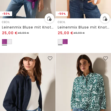
-50%
-50%
CECIL
CECIL
Leinenmix Bluse mit Knoten
Leinenmix Bluse mit Knoten
25,00
€
25,00
€
49,99
€
49,99
€