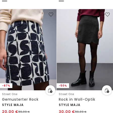
-67%
-50%
Street One
Street One
Gemusterter Rock
Rock in Woll-Optik
STYLE MAJA
STYLE MAJA
20,00
€
30,00
€
59,99
€
59,99
€