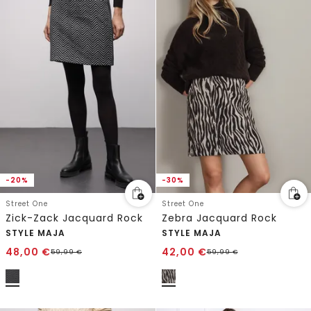
-20%
-30%
Street One
Street One
Zick-Zack Jacquard Rock
Zebra Jacquard Rock
STYLE MAJA
STYLE MAJA
48,00
€
42,00
€
59,99
€
59,99
€