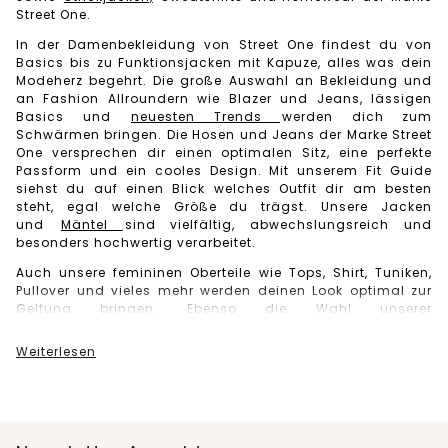
Street One.
In der Damenbekleidung von Street One findest du von
Basics bis zu Funktionsjacken mit Kapuze, alles was dein
Modeherz begehrt. Die große Auswahl an Bekleidung und
an Fashion Allroundern wie Blazer und Jeans, lässigen
Basics und
neuesten Trends
werden dich zum
Schwärmen bringen. Die Hosen und Jeans der Marke Street
One versprechen dir einen optimalen Sitz, eine perfekte
Passform und ein cooles Design. Mit unserem Fit Guide
siehst du auf einen Blick welches Outfit dir am besten
steht, egal welche Größe du trägst. Unsere Jacken
und
Mäntel
sind vielfältig, abwechslungsreich und
besonders hochwertig verarbeitet.
Auch unsere femininen Oberteile wie Tops, Shirt, Tuniken,
Pullover und vieles mehr werden deinen Look optimal zur
Geltung bringen. Ebenso die Wahl unserer
figurschmeichelnden Schnitte der Street One Kleider und
Röcke, wird dich überzeugen. Damenbekleidung von Street
Weiterlesen
One passt immer - egal ob fürs Büro, für die Freizeit oder
für deinen Alltag, die
Damenmode
und Kleidung von Street
One ist eine optimale Ergänzung für deine Garderobe und
deinen Kleiderschrank.
Tipp:
Schaue auch regelmäßig bei unserem Damen
Street