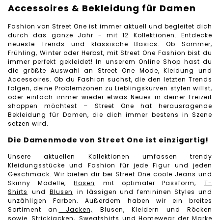
Accessoires & Bekleidung für Damen
Fashion von Street One ist immer aktuell und begleitet dich
durch das ganze Jahr - mit 12 Kollektionen. Entdecke
neueste Trends und klassische Basics. Ob Sommer,
Frühling, Winter oder Herbst, mit Street One Fashion bist du
immer perfekt gekleidet! In unserem Online Shop hast du
die größte Auswahl an Street One Mode, Kleidung und
Accessoires. Ob du Fashion suchst, die den letzten Trends
folgen, deine Problemzonen zu Lieblingskurven stylen willst,
oder einfach immer wieder etwas Neues in deiner Freizeit
shoppen möchtest – Street One hat herausragende
Bekleidung für Damen, die dich immer bestens in Szene
setzen wird.
Die Damenmode von Street One ist einzigartig!
Unsere aktuellen Kollektionen umfassen trendy
Kleidungsstücke und Fashion für jede Figur und jeden
Geschmack. Wir bieten dir bei Street One coole Jeans und
Skinny Modelle,
Hosen
mit optimaler Passform,
T-
Shirts
und
Blusen
in lässigen und femininen Styles und
unzähligen Farben. Außerdem haben wir ein breites
Sortiment an
Jacken,
Blusen, Kleidern und Röcken
sowie
Strickjacken,
Sweatshirts und Homewear der Marke