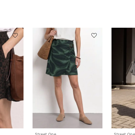
Street One
Street On