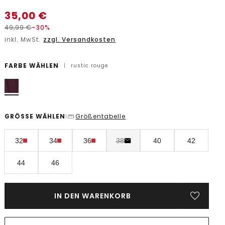
35,00
€
49,99
€
-30%
inkl. MwSt.
zzgl. Versandkosten
FARBE WÄHLEN
|
rustic rouge
GRÖSSE WÄHLEN
Größentabelle
|
32
34
36
38
40
42
44
46
IN DEN WARENKORB